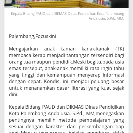
a
t
Kepala Bidang PAUD dan DIKMAS Dinas Pendidikan Kota Palembang
C
Andalusia, S.Pd., MM.
a
r
a
M
Palembang,Focuskini
e
n
Mengajarkan anak taman kanak-kanak (TK)
y
membaca kerap menjadi tantangan tersendiri bagi
e
orang tua maupun pendidik.Meski begitu,pada usia
n
a
emas tersebut, anak-anak memiliki rasa ingin tahu
n
yang tinggi dan kemampuan menyerap informasi
g
dengan cepat. Kondisi ini menjadi peluang besar
k
untuk menanamkan dasar literasi yang kuat sejak
a
dini.
n
,
K
Kepala Bidang PAUD dan DIKMAS Dinas Pendidikan
u
Kota Palembang Andalusia, S.Pd., MM,menegaskan
n
pentingnya memilih metode pembelajaran yang
c
sesuai dengan karakter dan perkembangan tiap
i
C
anak.Menurutnya,proses belajar membaca tidak