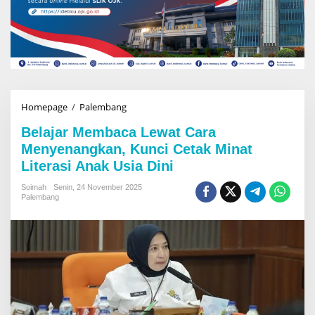
Homepage
/
Palembang
B
e
Belajar Membaca Lewat Cara
l
a
Menyenangkan, Kunci Cetak Minat
j
Literasi Anak Usia Dini
a
r
Soimah
Senin, 24 November 2025
M
Palembang
e
m
b
a
c
a
L
e
w