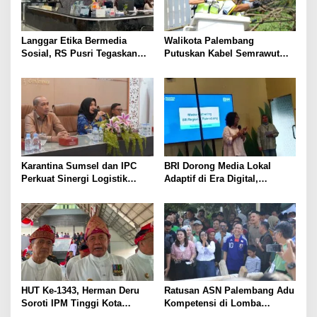
p
o
s
Langgar Etika Bermedia
Walikota Palembang
Sosial, RS Pusri Tegaskan
Putuskan Kabel Semrawut
Pemutusan Hubungan Kerja
Kota Palembang
Dokter Mitra
Karantina Sumsel dan IPC
BRI Dorong Media Lokal
Perkuat Sinergi Logistik
Adaptif di Era Digital,
Ekspor
Kenalkan Konsep Branding
Journalism
HUT Ke-1343, Herman Deru
Ratusan ASN Palembang Adu
Soroti IPM Tinggi Kota
Kompetensi di Lomba
Palembang
Olahraga Tradisional Sambut