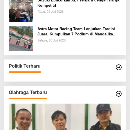
Suzuki Luncurkan XL7 Terbaru dengan Harga
Kompetitif
Rabu, 29 Juli 2026
Astra Motor Racing Team Lanjutkan Tradisi
Juara, Kumpulkan 7 Podium di Mandalika
Racing Series Putaran ke 3
Selasa, 28 Juli 2026
Politik Terbaru
Olahraga Terbaru