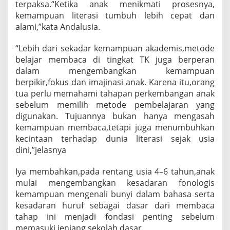
terpaksa.“Ketika anak menikmati prosesnya,
D
kemampuan literasi tumbuh lebih cepat dan
i
alami,”kata Andalusia.
n
i
“Lebih dari sekadar kemampuan akademis,metode
belajar membaca di tingkat TK juga berperan
dalam mengembangkan kemampuan
berpikir,fokus dan imajinasi anak. Karena itu,orang
tua perlu memahami tahapan perkembangan anak
sebelum memilih metode pembelajaran yang
digunakan. Tujuannya bukan hanya mengasah
kemampuan membaca,tetapi juga menumbuhkan
kecintaan terhadap dunia literasi sejak usia
dini,”jelasnya
Iya membahkan,pada rentang usia 4–6 tahun,anak
mulai mengembangkan kesadaran fonologis
kemampuan mengenali bunyi dalam bahasa serta
kesadaran huruf sebagai dasar dari membaca
tahap ini menjadi fondasi penting sebelum
memasuki jenjang sekolah dasar.