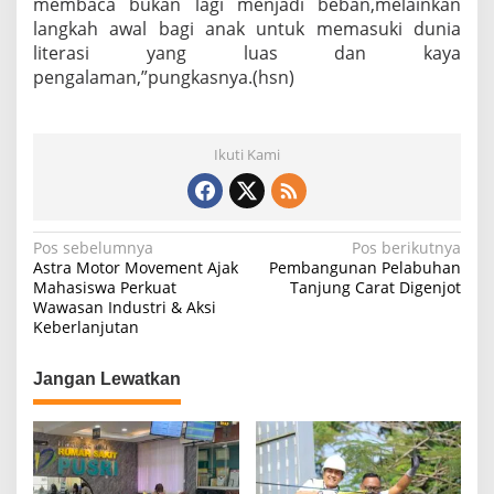
membaca bukan lagi menjadi beban,melainkan
langkah awal bagi anak untuk memasuki dunia
literasi yang luas dan kaya
pengalaman,”pungkasnya.(hsn)
Ikuti Kami
N
Pos sebelumnya
Pos berikutnya
Astra Motor Movement Ajak
Pembangunan Pelabuhan
a
Mahasiswa Perkuat
Tanjung Carat Digenjot
Wawasan Industri & Aksi
v
Keberlanjutan
i
g
Jangan Lewatkan
a
s
i