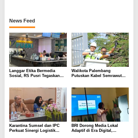
HUT ke-1.343
News Feed
Langgar Etika Bermedia
Walikota Palembang
Sosial, RS Pusri Tegaskan
Putuskan Kabel Semrawut
Pemutusan Hubungan Kerja
Kota Palembang
Dokter Mitra
Karantina Sumsel dan IPC
BRI Dorong Media Lokal
Perkuat Sinergi Logistik
Adaptif di Era Digital,
Ekspor
Kenalkan Konsep Branding