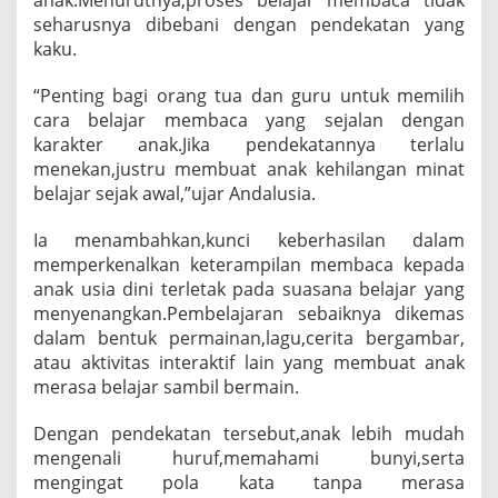
e
seharusnya dibebani dengan pendekatan yang
t
kaku.
a
k
“Penting bagi orang tua dan guru untuk memilih
M
i
cara belajar membaca yang sejalan dengan
n
karakter anak.Jika pendekatannya terlalu
a
menekan,justru membuat anak kehilangan minat
t
belajar sejak awal,”ujar Andalusia.
L
i
t
Ia menambahkan,kunci keberhasilan dalam
e
memperkenalkan keterampilan membaca kepada
r
anak usia dini terletak pada suasana belajar yang
a
menyenangkan.Pembelajaran sebaiknya dikemas
s
i
dalam bentuk permainan,lagu,cerita bergambar,
A
atau aktivitas interaktif lain yang membuat anak
n
merasa belajar sambil bermain.
a
k
Dengan pendekatan tersebut,anak lebih mudah
U
s
mengenali huruf,memahami bunyi,serta
i
mengingat pola kata tanpa merasa
a