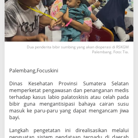
t
a
t
P
e
n
g
a
Dua penderita bibir sumbing yang akan dioperasi di RSKGM
w
Palembang. Foto: Tia.
a
s
a
n
Palembang,Focuskini
K
a
Dinas Kesehatan Provinsi Sumatera Selatan
s
memperketat pengawasan dan penanganan medis
u
terhadap kasus labio palatoskisis atau celah pada
s
C
bibir guna mengantisipasi bahaya cairan susu
e
masuk ke paru-paru yang dapat mengancam jiwa
l
bayi.
a
h
Langkah pengetatan ini direalisasikan melalui
B
i
penguatan sistem pendataan terpadu di daerah