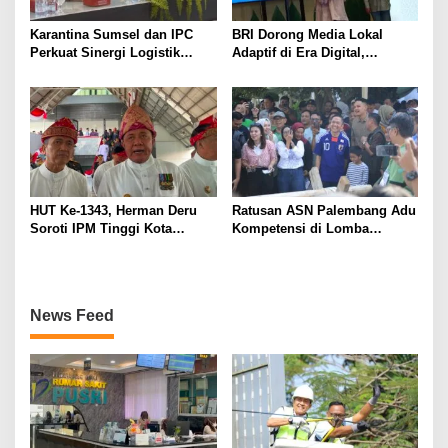
Karantina Sumsel dan IPC
BRI Dorong Media Lokal
Perkuat Sinergi Logistik
Adaptif di Era Digital,
Ekspor
Kenalkan Konsep Branding
Journalism
HUT Ke-1343, Herman Deru
Ratusan ASN Palembang Adu
Soroti IPM Tinggi Kota
Kompetensi di Lomba
Palembang
Olahraga Tradisional Sambut
HUT ke-1.343
News Feed