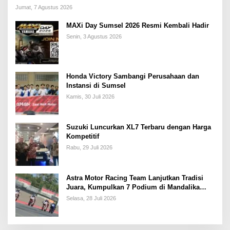
Jumat, 7 Agustus 2026
MAXi Day Sumsel 2026 Resmi Kembali Hadir
Senin, 3 Agustus 2026
Honda Victory Sambangi Perusahaan dan
Instansi di Sumsel
Kamis, 30 Juli 2026
Suzuki Luncurkan XL7 Terbaru dengan Harga
Kompetitif
Rabu, 29 Juli 2026
Astra Motor Racing Team Lanjutkan Tradisi
Juara, Kumpulkan 7 Podium di Mandalika
Racing Series Putaran ke 3
Selasa, 28 Juli 2026