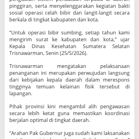
b
pinggiran, serta menyelenggarakan kegiatan bakti
i
sosial operasi celah bibir dan langit-langit secara
r
berkala di tingkat kabupaten dan kota.
p
a
d
“Untuk operasi bibir sumbing, setiap tahun kami
a
mengirim surat ke kabupaten dan kota,” ujar
B
Kepala Dinas Kesehatan Sumatera Selatan
a
Trisnawarman, Senin (25/5/2026).
y
i
Trisnawarman mengatakan pelaksanaan
penanganan ini merupakan perwujudan langsung
dari kebijakan kepala daerah dalam merespons
tingginya temuan kelainan fisik tersebut di
lapangan.
Pihak provinsi kini mengambil alih pengawasan
secara lebih ketat guna memastikan koordinasi
berjalan optimal di tingkat daerah.
“Arahan Pak Gubernur juga sudah kami laksanakan