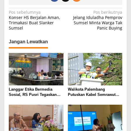
N
Pos sebelumnya
Pos berikutnya
Konser HS Berjalan Aman,
Jelang Iduladha Pemprov
a
Trimakasi Buat Slanker
Sumsel Minta Warga Tak
Sumsel
Panic Buying
v
i
Jangan Lewatkan
g
a
s
i
p
o
Langgar Etika Bermedia
Walikota Palembang
s
Sosial, RS Pusri Tegaskan
Putuskan Kabel Semrawut
Pemutusan Hubungan Kerja
Kota Palembang
Dokter Mitra