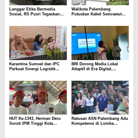
Langgar Etika Bermedia
Walikota Palembang
Sosial, RS Pusri Tegaskan
Putuskan Kabel Semrawut
Pemutusan Hubungan Kerja
Kota Palembang
Dokter Mitra
Karantina Sumsel dan IPC
BRI Dorong Media Lokal
Perkuat Sinergi Logistik
Adaptif di Era Digital,
Ekspor
Kenalkan Konsep Branding
Journalism
HUT Ke-1343, Herman Deru
Ratusan ASN Palembang Adu
Soroti IPM Tinggi Kota
Kompetensi di Lomba
Palembang
Olahraga Tradisional Sambut
HUT ke-1.343