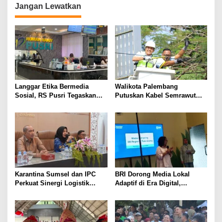
g
Jangan Lewatkan
a
s
i
p
o
s
Langgar Etika Bermedia
Walikota Palembang
Sosial, RS Pusri Tegaskan
Putuskan Kabel Semrawut
Pemutusan Hubungan Kerja
Kota Palembang
Dokter Mitra
Karantina Sumsel dan IPC
BRI Dorong Media Lokal
Perkuat Sinergi Logistik
Adaptif di Era Digital,
Ekspor
Kenalkan Konsep Branding
Journalism