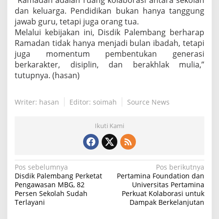
dan keluarga. Pendidikan bukan hanya tanggung
jawab guru, tetapi juga orang tua.
Melalui kebijakan ini, Disdik Palembang berharap
Ramadan tidak hanya menjadi bulan ibadah, tetapi
juga momentum pembentukan generasi
berkarakter, disiplin, dan berakhlak mulia,”
tutupnya. (hasan)
Writer: hasan
Editor: soimah
Source News
Ikuti Kami
N
Pos sebelumnya
Pos berikutnya
Disdik Palembang Perketat
Pertamina Foundation dan
a
Pengawasan MBG, 82
Universitas Pertamina
Persen Sekolah Sudah
Perkuat Kolaborasi untuk
v
Terlayani
Dampak Berkelanjutan
i