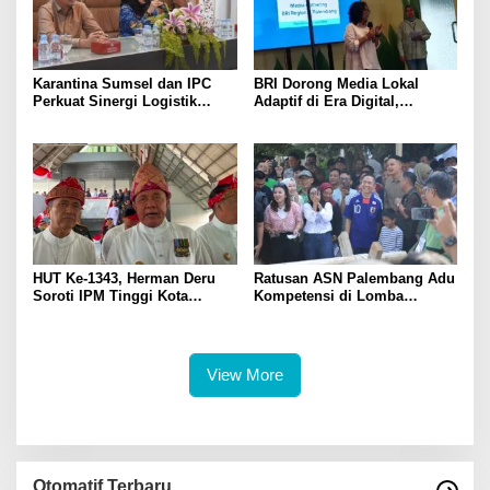
Karantina Sumsel dan IPC
BRI Dorong Media Lokal
Perkuat Sinergi Logistik
Adaptif di Era Digital,
Ekspor
Kenalkan Konsep Branding
Journalism
HUT Ke-1343, Herman Deru
Ratusan ASN Palembang Adu
Soroti IPM Tinggi Kota
Kompetensi di Lomba
Palembang
Olahraga Tradisional Sambut
HUT ke-1.343
View More
Otomatif Terbaru