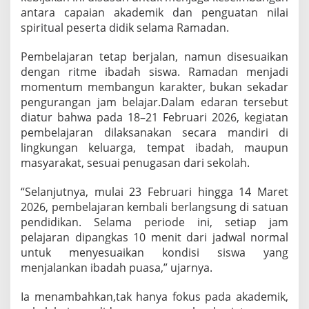
m
antara capaian akademik dan penguatan nilai
a
spiritual peserta didik selama Ramadan.
d
a
Pembelajaran tetap berjalan, namun disesuaikan
n
dengan ritme ibadah siswa. Ramadan menjadi
,
P
momentum membangun karakter, bukan sekadar
e
pengurangan jam belajar.Dalam edaran tersebut
n
diatur bahwa pada 18–21 Februari 2026, kegiatan
d
pembelajaran dilaksanakan secara mandiri di
i
d
lingkungan keluarga, tempat ibadah, maupun
i
masyarakat, sesuai penugasan dari sekolah.
k
a
“Selanjutnya, mulai 23 Februari hingga 14 Maret
n
2026, pembelajaran kembali berlangsung di satuan
K
a
pendidikan. Selama periode ini, setiap jam
r
pelajaran dipangkas 10 menit dari jadwal normal
a
untuk menyesuaikan kondisi siswa yang
k
menjalankan ibadah puasa,” ujarnya.
t
e
r
Ia menambahkan,tak hanya fokus pada akademik,
D