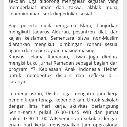
sekolah juga didorong menggelar kegiatan yang
i
memperkuat iman dan takwa, akhlak mulia,
p
kepemimpinan, serta kepedulian sosial.
e
r
k
Bagi peserta didik beragama Islam, dianjurkan
u
mengikuti tadarus Alquran, pesantren kilat, dan
a
kajian keislaman. Sementara siswa non-Muslim
t
diarahkan mengikuti bimbingan rohani sesuai
agama dan kepercayaan masing-masing.
Khusus selama Ramadan, siswa juga diminta
mengisi buku Jurnal Ramadan sebagai bagian dari
program “7 Kebiasaan Anak Indonesia Hebat”
untuk membentuk disiplin dan refleksi diri,”
katanya.
Ia menjelaskan, Disdik juga mengatur jam kerja
pendidik dan tenaga kependidikan. Untuk sekolah
dengan lima hari kerja, aktivitas berlangsung
Senin–Kamis pukul 07.30–14.45 WIB dan Jumat
pukul 07.30–11.00 WIB.Sementara sekolah dengan
enam hari kerja menyesuaikan jam operasional