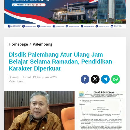
Homepage
/
Palembang
D
i
Disdik Palembang Atur Ulang Jam
s
d
Belajar Selama Ramadan, Pendidikan
i
Karakter Diperkuat
k
P
Soimah
Jumat, 13 Februari 2026
a
Palembang
l
e
m
b
a
n
g
A
t