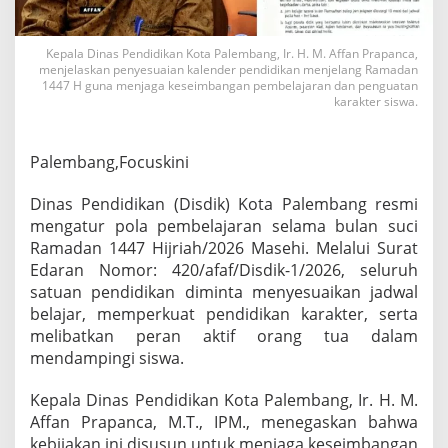
u
r
U
Kepala Dinas Pendidikan Kota Palembang, Ir. H. M. Affan Prapanca,
l
menjelaskan penyesuaian kalender pendidikan menjelang Ramadan
a
1447 H guna menjaga keseimbangan pembelajaran dan penguatan
n
karakter siswa.
g
J
a
Palembang,Focuskini
m
B
Dinas Pendidikan (Disdik) Kota Palembang resmi
e
mengatur pola pembelajaran selama bulan suci
l
a
Ramadan 1447 Hijriah/2026 Masehi. Melalui Surat
j
Edaran Nomor: 420/afaf/Disdik-1/2026, seluruh
a
satuan pendidikan diminta menyesuaikan jadwal
r
belajar, memperkuat pendidikan karakter, serta
S
melibatkan peran aktif orang tua dalam
e
l
mendampingi siswa.
a
m
Kepala Dinas Pendidikan Kota Palembang, Ir. H. M.
a
Affan Prapanca, M.T., IPM., menegaskan bahwa
R
kebijakan ini disusun untuk menjaga keseimbangan
a