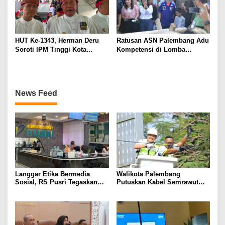
HUT Ke-1343, Herman Deru
Ratusan ASN Palembang Adu
Soroti IPM Tinggi Kota
Kompetensi di Lomba
Palembang
Olahraga Tradisional Sambut
HUT ke-1.343
News Feed
Langgar Etika Bermedia
Walikota Palembang
Sosial, RS Pusri Tegaskan
Putuskan Kabel Semrawut
Pemutusan Hubungan Kerja
Kota Palembang
Dokter Mitra