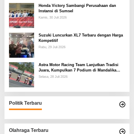
Honda Victory Sambangi Perusahaan dan
Instansi di Sumsel
Kamis, 30 Juli 2026
Suzuki Luncurkan XL7 Terbaru dengan Harga
Kompetitif
Rabu, 29 Juli 2026
Astra Motor Racing Team Lanjutkan Tradisi
Juara, Kumpulkan 7 Podium di Mandalika
Racing Series Putaran ke 3
Selasa, 28 Juli 2026
Politik Terbaru
Olahraga Terbaru