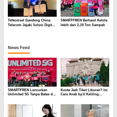
Telkomsel Gandeng China
SMARTFREN Berhasil Kelola
Telecom Jajaki Solusi Digital
lebih dari 2,19 Ton Sampah
Terintegrasi Berbasis 5G, AI,
IoT, dan ICT
News Feed
SMARTFREN Luncurkan
Kuota Jadi Tiket Liburan? Ini
Unlimited 5G Tanpa Batas di
Cara Anak by.U Keliling
Semarang
Destinasi Unik dengan Harga
Spesial