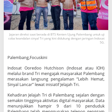
g
a
l
a
m
a
n
D
Jajaran direksi saat berada di BTS Kenten Ujung Palembang untuk uji
coba keandalan sinyal Tri yang kini didukung dengan jaringan Indosat
i
5G.
g
i
t
a
Palembang,Focuskini
l
“
Indosat Ooredoo Hutchison (Indosat atau IOH)
L
melalui brand Tri mengajak masyarakat Palembang
e
merasakan langsung pengalaman “Lebih Hemat,
b
i
Sinyal Lancar” lewat inisiatif Jelajah Tri.
h
H
Kehadiran Jelajah Tri di Palembang sejalan dengan
e
semakin tingginya aktivitas digital masyarakat. Data
m
menunjukkan hampir 9 dari 10 penduduk
a
t
Palembang telah menggunakan telepon genggam