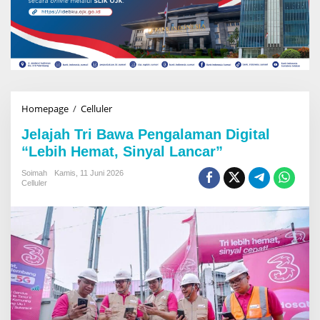
Homepage
/
Celluler
J
e
Jelajah Tri Bawa Pengalaman Digital
l
a
“Lebih Hemat, Sinyal Lancar”
j
a
Soimah
Kamis, 11 Juni 2026
Celluler
h
T
r
i
B
a
w
a
P
e
n