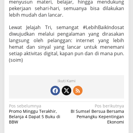
menyusun materi, belajar, hingga mendukung
pekerjaan sehari-hari, semuanya bisa dilakukan
lebih mudah dan lancar.
Lewat Jelajah Tri, semangat #LebihBaikIndosat
diwujudkan melalui pengalaman yang dirasakan
langsung oleh pelanggan: internet yang lebih
hemat dan sinyal yang lancar untuk menemani
setiap aktivitas digital, kapan pun dan di mana pun.
(soim)
Ikuti Kami
N
Pos sebelumnya
Pos berikutnya
Promo Minggu Terakhir,
BI Sumsel Bersua Bersama
a
Belanja 4 Dapat 5 Buku di
Pemangku Kepentingan
BBW
Ekonomi
v
i