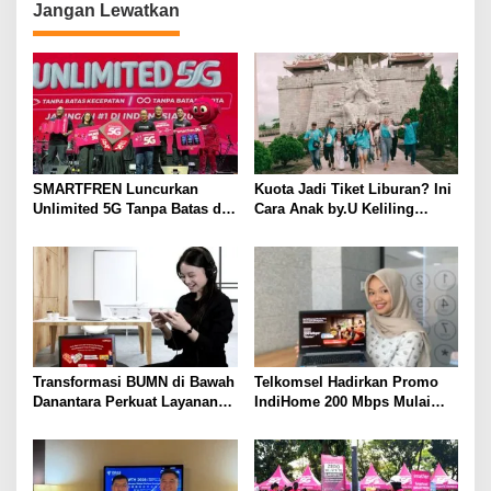
Jangan Lewatkan
g
a
s
i
p
o
SMARTFREN Luncurkan
Kuota Jadi Tiket Liburan? Ini
s
Unlimited 5G Tanpa Batas di
Cara Anak by.U Keliling
Semarang
Destinasi Unik dengan Harga
Spesial
Transformasi BUMN di Bawah
Telkomsel Hadirkan Promo
Danantara Perkuat Layanan
IndiHome 200 Mbps Mulai
Publik, Telkomsel Tumbuh
Rp300 Ribu per Bulan untuk
Sehat di Semester I 2026
Pelanggan di Sumbagsel