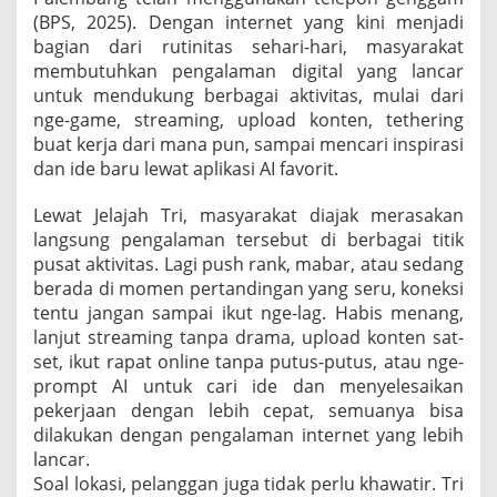
,
(BPS, 2025). Dengan internet yang kini menjadi
S
bagian dari rutinitas sehari-hari, masyarakat
i
membutuhkan pengalaman digital yang lancar
n
untuk mendukung berbagai aktivitas, mulai dari
y
a
nge-game, streaming, upload konten, tethering
l
buat kerja dari mana pun, sampai mencari inspirasi
L
dan ide baru lewat aplikasi AI favorit.
a
n
Lewat Jelajah Tri, masyarakat diajak merasakan
c
a
langsung pengalaman tersebut di berbagai titik
r
pusat aktivitas. Lagi push rank, mabar, atau sedang
”
berada di momen pertandingan yang seru, koneksi
tentu jangan sampai ikut nge-lag. Habis menang,
lanjut streaming tanpa drama, upload konten sat-
set, ikut rapat online tanpa putus-putus, atau nge-
prompt AI untuk cari ide dan menyelesaikan
pekerjaan dengan lebih cepat, semuanya bisa
dilakukan dengan pengalaman internet yang lebih
lancar.
Soal lokasi, pelanggan juga tidak perlu khawatir. Tri