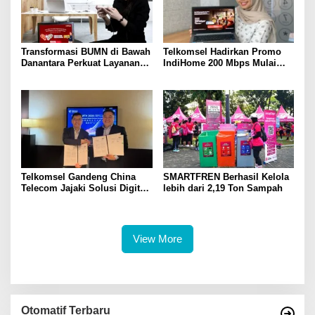
Transformasi BUMN di Bawah
Telkomsel Hadirkan Promo
Danantara Perkuat Layanan
IndiHome 200 Mbps Mulai
Publik, Telkomsel Tumbuh
Rp300 Ribu per Bulan untuk
Sehat di Semester I 2026
Pelanggan di Sumbagsel
Telkomsel Gandeng China
SMARTFREN Berhasil Kelola
Telecom Jajaki Solusi Digital
lebih dari 2,19 Ton Sampah
Terintegrasi Berbasis 5G, AI,
IoT, dan ICT
View More
Otomatif Terbaru