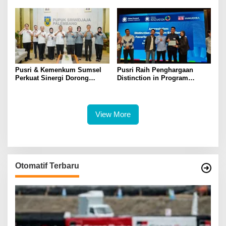
di Triwulan II 2026
Pusri & Kemenkum Sumsel
Pusri Raih Penghargaan
Perkuat Sinergi Dorong
Distinction in Program
Legalitas dan Perlindungan
Excellence Pada SDG
UMKM Binaan
Innovation 2026
View More
Otomatif Terbaru