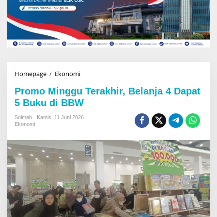
Homepage
/
Ekonomi
P
r
Promo Minggu Terakhir, Belanja 4 Dapat
o
m
5 Buku di BBW
o
M
Soimah
Kamis, 11 Juni 2026
Ekonomi
i
n
g
g
u
T
e
r
a
k
h