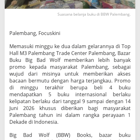
i
r
Suasana belanja buku di BBW Palembang.
,
B
e
l
Palembang, Focuskini
a
n
Memasuki minggu ke dua dalam gelarannya di Top
j
Hall M3 Palembang Trade Center Palembang, Bazar
a
Buku Big Bad Wolf memberikan lebih banyak
4
D
promo kepada masyarakat Palembang, sebagai
a
wujud dari misinya untuk memberikan akses
p
bacaan bermutu dengan harga terjangkau. Promo
a
di minggu terakhir berupa beli 4 buku
t
5
mendapatkan 5 buku internasional berlaku
B
kelipatan berlaku dari tanggal 9 sampai dengan 14
u
Juni 2026 khusus diberikan bagi masyarakat
k
Palembang tahun ini dalam rangka perayaan 1
u
Dekade di Indonesia.
d
i
B
Big Bad Wolf (BBW) Books, bazar buku
B