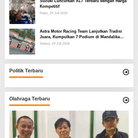
Suzuki Luncurkan XL7 Terbaru dengan Harga
Kompetitif
Rabu, 29 Juli 2026
Astra Motor Racing Team Lanjutkan Tradisi
Juara, Kumpulkan 7 Podium di Mandalika
Racing Series Putaran ke 3
Selasa, 28 Juli 2026
Politik Terbaru
Olahraga Terbaru