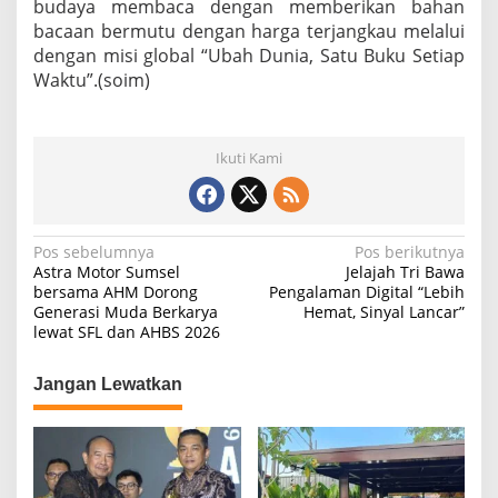
budaya membaca dengan memberikan bahan
bacaan bermutu dengan harga terjangkau melalui
dengan misi global “Ubah Dunia, Satu Buku Setiap
Waktu”.(soim)
Ikuti Kami
N
Pos sebelumnya
Pos berikutnya
Astra Motor Sumsel
Jelajah Tri Bawa
a
bersama AHM Dorong
Pengalaman Digital “Lebih
Generasi Muda Berkarya
Hemat, Sinyal Lancar”
v
lewat SFL dan AHBS 2026
i
g
Jangan Lewatkan
a
s
i