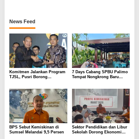
Legalitas dan Perlindungan
Excellence Pada SDG
UMKM Binaan
Innovation 2026
News Feed
Komitmen Jalankan Program
7 Days Cabang SPBU Palimo
TJSL, Pusri Borong
Tempat Nongkrong Baru
Penghargaan dengan
Warga Palembang
Predikat Gold
BPS Sebut Kemiskinan di
Sektor Pendidikan dan Libur
Sumsel Melandai 9,5 Persen
Sekolah Dorong Ekonomi
Sumsel Tumbuh 5,2 Persen