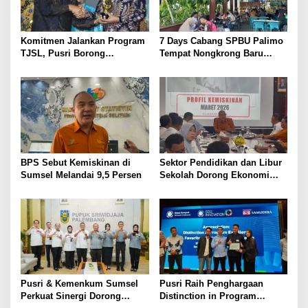
p
o
s
Komitmen Jalankan Program
7 Days Cabang SPBU Palimo
TJSL, Pusri Borong
Tempat Nongkrong Baru
Penghargaan dengan
Warga Palembang
Predikat Gold
BPS Sebut Kemiskinan di
Sektor Pendidikan dan Libur
Sumsel Melandai 9,5 Persen
Sekolah Dorong Ekonomi
Sumsel Tumbuh 5,2 Persen
di Triwulan II 2026
Pusri & Kemenkum Sumsel
Pusri Raih Penghargaan
Perkuat Sinergi Dorong
Distinction in Program