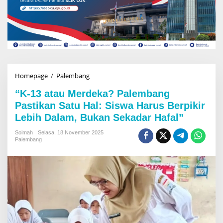
Homepage
/
Palembang
“
K
“K-13 atau Merdeka? Palembang
-
1
Pastikan Satu Hal: Siswa Harus Berpikir
3
Lebih Dalam, Bukan Sekadar Hafal”
a
t
Soimah
Selasa, 18 November 2025
a
Palembang
u
M
e
r
d
e
k
a
?