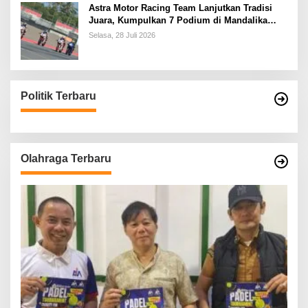
Astra Motor Racing Team Lanjutkan Tradisi
Juara, Kumpulkan 7 Podium di Mandalika
Racing Series Putaran ke 3
Selasa, 28 Juli 2026
Politik Terbaru
Olahraga Terbaru