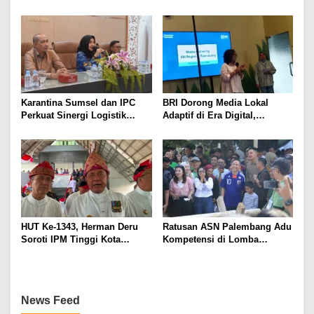
Pemutusan Hubungan Kerja
Kota Palembang
Dokter Mitra
Karantina Sumsel dan IPC
BRI Dorong Media Lokal
Perkuat Sinergi Logistik
Adaptif di Era Digital,
Ekspor
Kenalkan Konsep Branding
Journalism
HUT Ke-1343, Herman Deru
Ratusan ASN Palembang Adu
Soroti IPM Tinggi Kota
Kompetensi di Lomba
Palembang
Olahraga Tradisional Sambut
HUT ke-1.343
News Feed