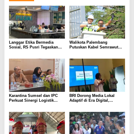
Langgar Etika Bermedia
Walikota Palembang
Sosial, RS Pusri Tegaskan
Putuskan Kabel Semrawut
Pemutusan Hubungan Kerja
Kota Palembang
Dokter Mitra
Karantina Sumsel dan IPC
BRI Dorong Media Lokal
Perkuat Sinergi Logistik
Adaptif di Era Digital,
Ekspor
Kenalkan Konsep Branding
Journalism