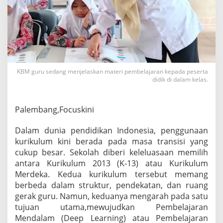
P
a
l
e
m
b
a
n
KBM guru sedang menjelaskan materi pembelajaran kepada peserta
g
didik di dalam kelas.
P
a
s
Palembang,Focuskini
t
i
Dalam dunia pendidikan Indonesia, penggunaan
k
a
kurikulum kini berada pada masa transisi yang
n
cukup besar. Sekolah diberi keleluasaan memilih
S
antara Kurikulum 2013 (K-13) atau Kurikulum
a
Merdeka. Kedua kurikulum tersebut memang
t
berbeda dalam struktur, pendekatan, dan ruang
u
H
gerak guru. Namun, keduanya mengarah pada satu
a
tujuan utama,mewujudkan Pembelajaran
l
Mendalam (Deep Learning) atau Pembelajaran
: