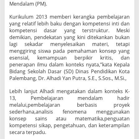
Mendalam (PM).
S
i
s
Kurikulum 2013 memberi kerangka pembelajaran
w
yang relatif lebih baku dengan kompetensi inti dan
a
kompetensi dasar yang terstruktur. Meski
H
demikian, pendekatan yang kini ditekankan bukan
a
r
lagi sekadar menyelesaikan materi, tetapi
u
menggiring siswa pada pemahaman konsep yang
s
esensial, kemampuan berpikir kritis, dan
B
penerapan ilmu dalam konteks nyata,”kata Kepala
e
Bidang Sekolah Dasar (SD) Dinas Pendidikan Kota
r
p
Palembang, Dr. Alhadi Yan Putra, S.E., S.Sos., M.Si.,
i
k
Lebih lanjut Alhadi mengatakan dalam konteks K-
i
13, Pembelajaran mendalam hadir
r
melalui,pembelajaran berbasis proyek
L
e
sederhana,analisis fenomena menggunakan
b
konsep sains atau matematika,penguatan
i
kompetensi sikap, pengetahuan, dan keterampilan
h
secara terpadu.
D
a