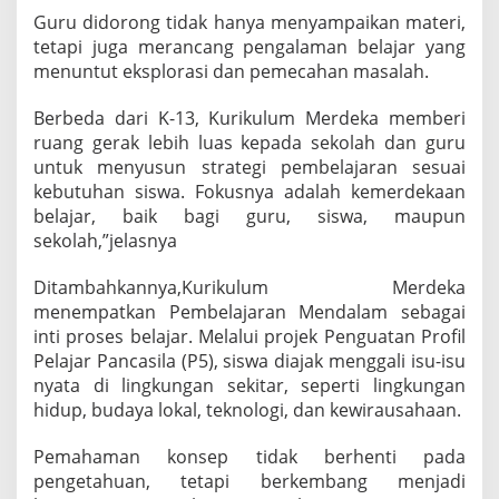
l
Guru didorong tidak hanya menyampaikan materi,
a
tetapi juga merancang pengalaman belajar yang
m
menuntut eksplorasi dan pemecahan masalah.
,
B
Berbeda dari K-13, Kurikulum Merdeka memberi
u
k
ruang gerak lebih luas kepada sekolah dan guru
a
untuk menyusun strategi pembelajaran sesuai
n
kebutuhan siswa. Fokusnya adalah kemerdekaan
S
belajar, baik bagi guru, siswa, maupun
e
k
sekolah,”jelasnya
a
d
Ditambahkannya,Kurikulum Merdeka
a
menempatkan Pembelajaran Mendalam sebagai
r
inti proses belajar. Melalui projek Penguatan Profil
H
a
Pelajar Pancasila (P5), siswa diajak menggali isu-isu
f
nyata di lingkungan sekitar, seperti lingkungan
a
hidup, budaya lokal, teknologi, dan kewirausahaan.
l
”
Pemahaman konsep tidak berhenti pada
pengetahuan, tetapi berkembang menjadi