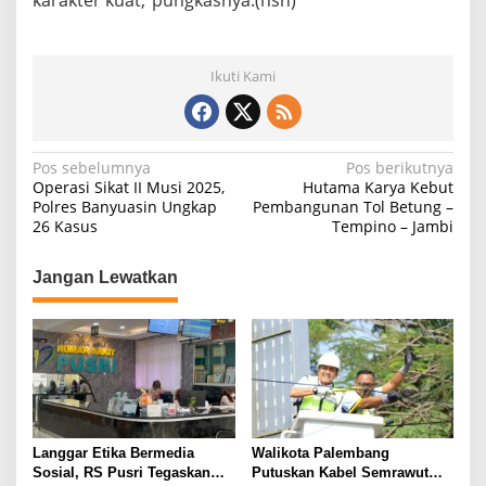
Ikuti Kami
N
Pos sebelumnya
Pos berikutnya
Operasi Sikat II Musi 2025,
Hutama Karya Kebut
a
Polres Banyuasin Ungkap
Pembangunan Tol Betung –
26 Kasus
Tempino – Jambi
v
i
Jangan Lewatkan
g
a
s
i
p
o
Langgar Etika Bermedia
Walikota Palembang
s
Sosial, RS Pusri Tegaskan
Putuskan Kabel Semrawut