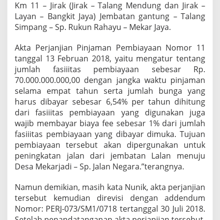
Km 11 – Jirak (Jirak – Talang Mendung dan Jirak –
Layan – Bangkit Jaya) Jembatan gantung – Talang
Simpang – Sp. Rukun Rahayu – Mekar Jaya.
Akta Perjanjian Pinjaman Pembiayaan Nomor 11
tanggal 13 Februan 2018, yaitu mengatur tentang
jumlah fasiiitas pembiayaan sebesar Rp.
70.000.000.000,00 dengan jangka waktu pinjaman
selama empat tahun serta jumlah bunga yang
harus dibayar sebesar 6,54% per tahun dihitung
dari fasiiitas pembiayaan yang digunakan juga
wajib membayar biaya fee sebesar 1% dari jumlah
fasiiitas pembiayaan yang dibayar dimuka. Tujuan
pembiayaan tersebut akan dipergunakan untuk
peningkatan jalan dari jembatan Lalan menuju
Desa Mekarjadi – Sp. Jalan Negara.”terangnya.
Namun demikian, masih kata Nunik, akta perjanjian
tersebut kemudian direvisi dengan addendum
Nomor: PERJ-073/SM1/0718 tertanggal 30 Juli 2018.
Setelah penandatanganan akta perjanjian tersebut,