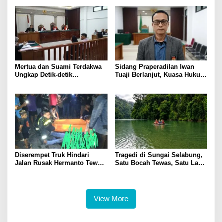
Sentosa 2
Mertua dan Suami Terdakwa
Sidang Praperadilan Iwan
Ungkap Detik-detik
Tuaji Berlanjut, Kuasa Hukum
Penusukan yang Tewaskan
Soroti Dasar OTT hingga Izin
Asep di Kertapati
Penggeledahan
Diserempet Truk Hindari
Tragedi di Sungai Selabung,
Jalan Rusak Hermanto Tewas
Satu Bocah Tewas, Satu Lagi
di Tempat
Masih Dalam Pencarian
View More