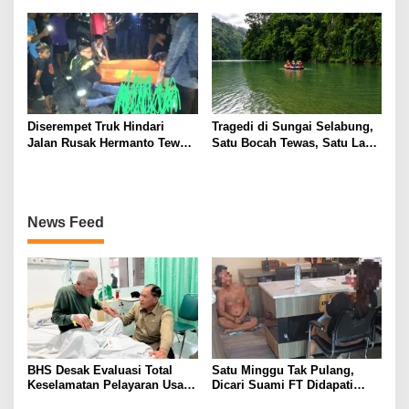
Asep di Kertapati
Penggeledahan
Diserempet Truk Hindari
Tragedi di Sungai Selabung,
Jalan Rusak Hermanto Tewas
Satu Bocah Tewas, Satu Lagi
di Tempat
Masih Dalam Pencarian
News Feed
BHS Desak Evaluasi Total
Satu Minggu Tak Pulang,
Keselamatan Pelayaran Usai
Dicari Suami FT Didapati
Kebakaran KM Mutiara
Dengan Lelaki Lain