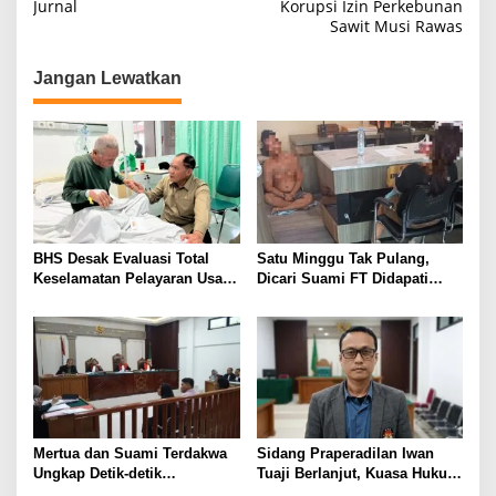
Jurnal
Korupsi Izin Perkebunan
v
Sawit Musi Rawas
i
g
Jangan Lewatkan
a
s
i
p
o
s
BHS Desak Evaluasi Total
Satu Minggu Tak Pulang,
Keselamatan Pelayaran Usai
Dicari Suami FT Didapati
Kebakaran KM Mutiara
Dengan Lelaki Lain
Sentosa 2
Mertua dan Suami Terdakwa
Sidang Praperadilan Iwan
Ungkap Detik-detik
Tuaji Berlanjut, Kuasa Hukum
Penusukan yang Tewaskan
Soroti Dasar OTT hingga Izin