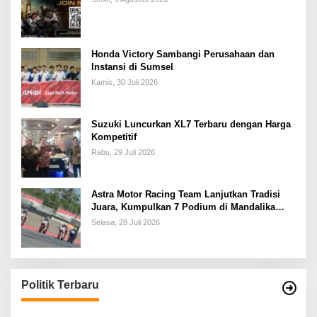
Honda Victory Sambangi Perusahaan dan
Instansi di Sumsel
Kamis, 30 Juli 2026
Suzuki Luncurkan XL7 Terbaru dengan Harga
Kompetitif
Rabu, 29 Juli 2026
Astra Motor Racing Team Lanjutkan Tradisi
Juara, Kumpulkan 7 Podium di Mandalika
Racing Series Putaran ke 3
Selasa, 28 Juli 2026
Politik Terbaru