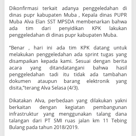
t
Dikonfirmasi terkait adanya penggeledahan di
o
dinas pupr kabupaten Muba , Kepala dinas PUPR
r
D
Muba Alva Elan SST MPSDA membenarkan bahwa
i
ada tim dari penyidikan KPK lakukan
n
penggeledahan di dinas pupr kabupaten Muba.
a
s
“Benar , hari ini ada tim KPK datang untuk
P
U
melakukan penggeledahan ada sprint tugas yang
P
disampaikan kepada kami. Sesuai dengan berita
R
acara yang ditandatangani bahwa hasil
M
penggeledahan tadi itu tidak ada tambahan
u
b
dokumen ataupun barang elektronik yang
a
disita,”terang Alva Selasa (4/3).
Dikatakan Alva, perbedaan yang dilakukan yakni
berkaitan dengan kegiatan pembangunan
infrastruktur yang menggunakan talang dana
talangan dari PT SMI ruas jalan km 11 Tebing
Bulang pada tahun 2018/2019.