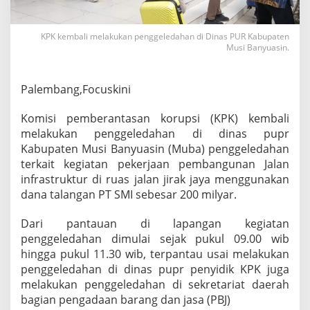
n
S
M
KPK kembali melakukan penggeledahan di Dinas PUR Kabupaten
I
Musi Banyuasin.
,
K
P
Palembang,Focuskini
K
K
Komisi pemberantasan korupsi (KPK) kembali
e
m
melakukan penggeledahan di dinas pupr
b
Kabupaten Musi Banyuasin (Muba) penggeledahan
a
terkait kegiatan pekerjaan pembangunan Jalan
l
infrastruktur di ruas jalan jirak jaya menggunakan
i
dana talangan PT SMI sebesar 200 milyar.
G
e
l
Dari pantauan di lapangan kegiatan
e
penggeledahan dimulai sejak pukul 09.00 wib
d
hingga pukul 11.30 wib, terpantau usai melakukan
a
penggeledahan di dinas pupr penyidik KPK juga
h
K
melakukan penggeledahan di sekretariat daerah
a
bagian pengadaan barang dan jasa (PBJ)
n