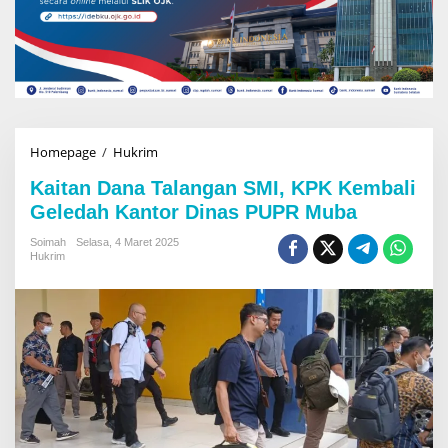
Homepage
/
Hukrim
K
a
Kaitan Dana Talangan SMI, KPK Kembali
i
t
Geledah Kantor Dinas PUPR Muba
a
n
Soimah
Selasa, 4 Maret 2025
Hukrim
D
a
n
a
T
a
l
a
n
g
a