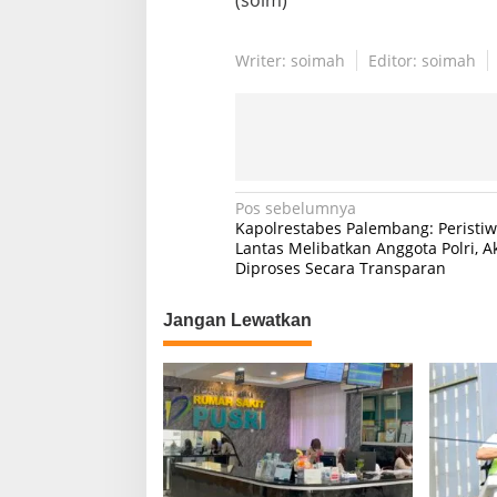
Writer: soimah
Editor: soimah
N
Pos sebelumnya
Kapolrestabes Palembang: Peristiw
a
Lantas Melibatkan Anggota Polri, A
Diproses Secara Transparan
v
i
Jangan Lewatkan
g
a
s
i
p
o