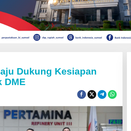
laju Dukung Kesiapan
ek DME