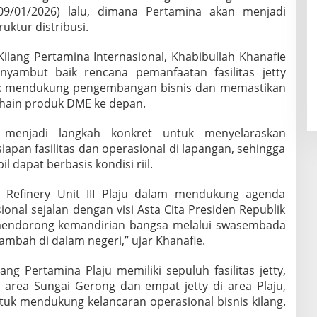
9/01/2026) lalu, dimana Pertamina akan menjadi
uktur distribusi.
Kilang Pertamina Internasional, Khabibullah Khanafie
nyambut baik rencana pemanfaatan fasilitas jetty
uk mendukung pengembangan bisnis dan memastikan
 chain produk DME ke depan.
 menjadi langkah konkret untuk menyelaraskan
apan fasilitas dan operasional di lapangan, sehingga
l dapat berbasis kondisi riil.
Refinery Unit III Plaju dalam mendukung agenda
asional sejalan dengan visi Asta Cita Presiden Republik
mendorong kemandirian bangsa melalui swasembada
tambah di dalam negeri,” ujar Khanafie.
ang Pertamina Plaju memiliki sepuluh fasilitas jetty,
di area Sungai Gerong dan empat jetty di area Plaju,
uk mendukung kelancaran operasional bisnis kilang.