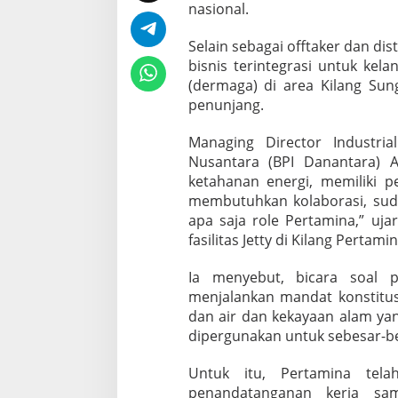
s
nasional.
t
r
Selain sebagai offtaker dan d
u
bisnis terintegrasi untuk kel
k
(dermaga) di area Kilang Sung
t
u
penunjang.
r
P
Managing Director Industria
r
Nusantara (BPI Danantara) 
o
ketahanan energi, memiliki 
y
e
membutuhkan kolaborasi, suda
k
apa saja role Pertamina,” uj
D
fasilitas Jetty di Kilang Pertam
M
E
Ia menyebut, bicara soal 
menjalankan mandat konstitus
dan air dan kekayaan alam ya
dipergunakan untuk sebesar-b
Untuk itu, Pertamina tela
penandatanganan kerja sa