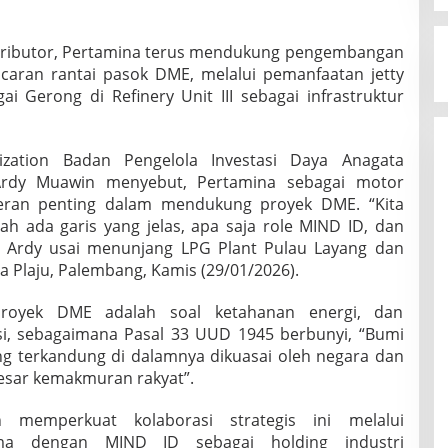
istributor, Pertamina terus mendukung pengembangan
ancaran rantai pasok DME, melalui pemanfaatan jetty
ai Gerong di Refinery Unit III sebagai infrastruktur
lization Badan Pengelola Investasi Daya Anagata
Ardy Muawin menyebut, Pertamina sebagai motor
peran penting dalam mendukung proyek DME. “Kita
h ada garis yang jelas, apa saja role MIND ID, dan
ar Ardy usai menunjang LPG Plant Pulau Layang dan
ina Plaju, Palembang, Kamis (29/01/2026).
proyek DME adalah soal ketahanan energi, dan
i, sebagaimana Pasal 33 UUD 1945 berbunyi, “Bumi
ng terkandung di dalamnya dikuasai oleh negara dan
esar kemakmuran rakyat”.
h memperkuat kolaborasi strategis ini melalui
ma dengan MIND ID sebagai holding industri