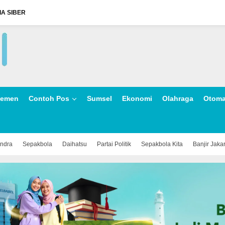
A SIBER
lemen
Contoh Pos
Sumsel
Ekonomi
Olahraga
Otoma
indra
Sepakbola
Daihatsu
Partai Politik
Sepakbola Kita
Banjir Jaka