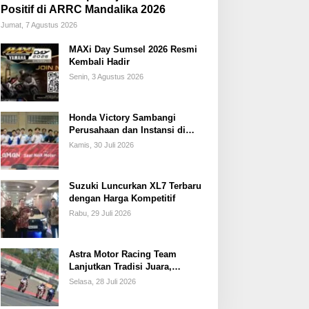
Positif di ARRC Mandalika 2026
Jumat, 7 Agustus 2026
MAXi Day Sumsel 2026 Resmi
Kembali Hadir
Senin, 3 Agustus 2026
Honda Victory Sambangi
Perusahaan dan Instansi di
Sumsel
Kamis, 30 Juli 2026
Suzuki Luncurkan XL7 Terbaru
dengan Harga Kompetitif
Rabu, 29 Juli 2026
Astra Motor Racing Team
Lanjutkan Tradisi Juara,
Kumpulkan 7 Podium di
Selasa, 28 Juli 2026
Mandalika Racing Series
Putaran ke 3