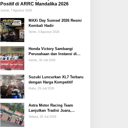
Positif di ARRC Mandalika 2026
Jumat, 7 Agustus 2026
MAXi Day Sumsel 2026 Resmi
Kembali Hadir
Senin, 3 Agustus 2026
Honda Victory Sambangi
Perusahaan dan Instansi di
Sumsel
Kamis, 30 Juli 2026
Suzuki Luncurkan XL7 Terbaru
dengan Harga Kompetitif
Rabu, 29 Juli 2026
Astra Motor Racing Team
Lanjutkan Tradisi Juara,
Kumpulkan 7 Podium di
Selasa, 28 Juli 2026
Mandalika Racing Series
Putaran ke 3