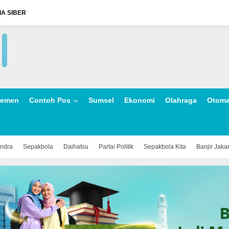
A SIBER
lemen
Contoh Pos
Sumsel
Ekonomi
Olahraga
Otoma
indra
Sepakbola
Daihatsu
Partai Politik
Sepakbola Kita
Banjir Jaka