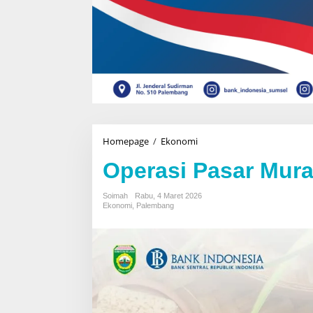
Homepage
/
Ekonomi
O
p
Operasi Pasar Mura
e
r
a
Soimah
Rabu, 4 Maret 2026
s
Ekonomi
,
Palembang
i
P
a
s
a
r
M
u