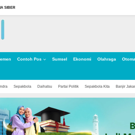
A SIBER
lemen
Contoh Pos
Sumsel
Ekonomi
Olahraga
Otoma
indra
Sepakbola
Daihatsu
Partai Politik
Sepakbola Kita
Banjir Jaka