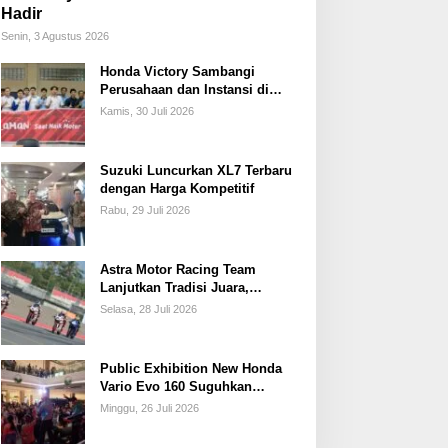
Hadir
Senin, 3 Agustus 2026
Honda Victory Sambangi
Perusahaan dan Instansi di
Sumsel
Kamis, 30 Juli 2026
Suzuki Luncurkan XL7 Terbaru
dengan Harga Kompetitif
Rabu, 29 Juli 2026
Astra Motor Racing Team
Lanjutkan Tradisi Juara,
Kumpulkan 7 Podium di
Selasa, 28 Juli 2026
Mandalika Racing Series
Putaran ke 3
Public Exhibition New Honda
Vario Evo 160 Suguhkan
Beragam Hiburan dan Inspirasi
Minggu, 26 Juli 2026
Modifikasi