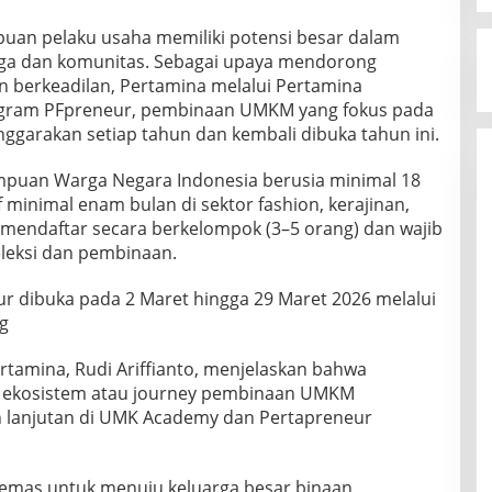
uan pelaku usaha memiliki potensi besar dalam
ga dan komunitas. Sebagai upaya mendorong
n berkeadilan, Pertamina melalui Pertamina
gram PFpreneur, pembinaan UMKM yang fokus pada
garakan setiap tahun dan kembali dibuka tahun ini.
mpuan Warga Negara Indonesia berusia minimal 18
 minimal enam bulan di sektor fashion, kerajinan,
ta mendaftar secara berkelompok (3–5 orang) dan wajib
eleksi dan pembinaan.
 dibuka pada 2 Maret hingga 29 Maret 2026 melalui
g
rtamina, Rudi Ariffianto, menjelaskan bahwa
i ekosistem atau journey pembinaan UMKM
 lanjutan di UMK Academy dan Pertapreneur
 emas untuk menuju keluarga besar binaan