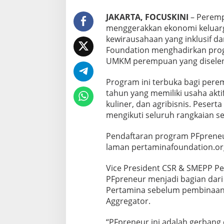
,
P
JAKARTA, FOCUSKINI
– Peremp
e
menggerakkan ekonomi keluar
r
kewirausahaan yang inklusif da
t
Foundation menghadirkan pro
a
m
UMKM perempuan yang diseleng
i
n
Program ini terbuka bagi pere
a
tahun yang memiliki usaha aktif
B
kuliner, dan agribisnis. Peser
u
k
mengikuti seluruh rangkaian s
a
P
Pendaftaran program PFpreneur
r
laman pertaminafoundation.or
o
g
r
Vice President CSR & SMEPP Pe
a
PFpreneur menjadi bagian dar
m
Pertamina sebelum pembinaan
P
Aggregator.
F
p
r
“PFpreneur ini adalah gerbang