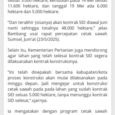
seluas 5.000 hektare, kemudian pada 14 Mei seluas
a
11.600 hektare, dan tanggal 19 Mei ada 6.000
h
hektare dan 5.000 hektare.
“Dan terakhir (sisanya) akan kontrak SID diawal Juni
nanti sehingga totalnya 48.000 hektare,” jelas
Bambang usai rapat percepatan cetak sawah
Sumsel, Jum’at (23/5/2025).
Selain itu, Kementerian Pertanian juga mendorong
agar lahan yang telah selesai kontrak SID segera
dilaksanakan kontrak konstruksinya.
“Ini telah disepakati bersama kabupaten/kota
proses konstruksi akan mulai dilaksanakan pada
minggu depan. Jadi mengejar untuk konstruksi
cetak sawah pada pada lahan yang sudah kontrak
SID seluas 5.000 hektare, tanpa menunggu kontrak
SID selesai,” ujarnya.
Ia mengatakan dengan program cetak sawah