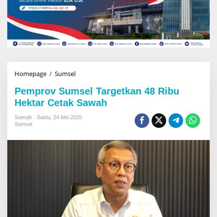
Homepage
/
Sumsel
P
e
Pemprov Sumsel Targetkan 48 Ribu
m
p
Hektar Cetak Sawah
r
o
Soimah
Sabtu, 24 Mei 2025
Sumsel
v
S
u
m
s
e
l
T
a
r
g