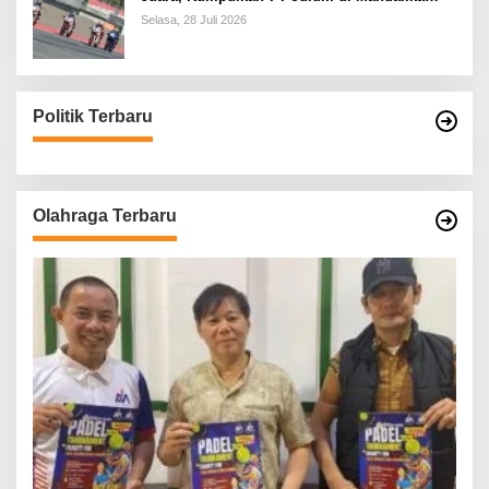
Racing Series Putaran ke 3
Selasa, 28 Juli 2026
Politik Terbaru
Olahraga Terbaru