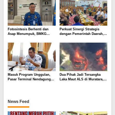
Fotosintesis Berhenti dan
Perkuat Sinergi Strategis
Asap Menumpuk, BMKG
dengan Pemerintah Daerah,
Waspadai Penurunan Kualitas
Bank Sumsel Babel Dukung
Udara Malam Hari
Akselerasi Perekonomian
Kabupaten Lahat
Masuk Program Unggulan,
Dua Pihak Jadi Tersangka
Pasar Terminal Nendagung
Laka Maut ALS di Muratara,
Ditata Ulang, Wako Ludi: Ini
Polisi Dalami Peran dan
Demi Kebaikan Bersama
Unsur Pidana
News Feed