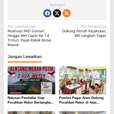
Ikuti Kami
N
Pos sebelumnya
Pos berikutnya
Realisasi PAD Sumsel
Dukung Penuh Kejaksaan,
a
Hingga Mei Capai Rp 1,4
BRI Langkah Tegas
Triliun, Pajak Rokok Mulai
v
Masuk
i
g
Jangan Lewatkan
a
s
i
p
o
s
Ratusan Pendaftar Siap
Pemkot Pagar Alam Dukung
Pecahkan Rekor Bentangkan
Pecahkan Rekor di Atas
2026 Meter Sang Saka di Atap
Awan! Bentang Bendera 2026
Dempo
Meter di Puncak Dempo