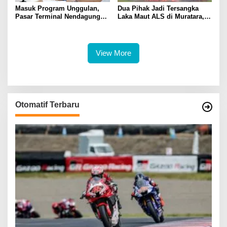
Masuk Program Unggulan,
Dua Pihak Jadi Tersangka
Pasar Terminal Nendagung
Laka Maut ALS di Muratara,
Ditata Ulang, Wako Ludi: Ini
Polisi Dalami Peran dan
Demi Kebaikan Bersama
Unsur Pidana
View More
Otomatif Terbaru