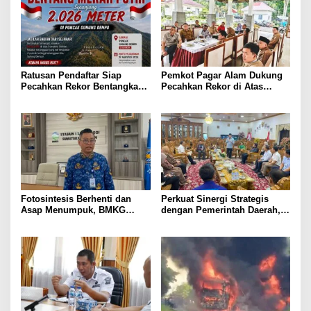
Ratusan Pendaftar Siap
Pemkot Pagar Alam Dukung
Pecahkan Rekor Bentangkan
Pecahkan Rekor di Atas
2026 Meter Sang Saka di Atap
Awan! Bentang Bendera 2026
Dempo
Meter di Puncak Dempo
Fotosintesis Berhenti dan
Perkuat Sinergi Strategis
Asap Menumpuk, BMKG
dengan Pemerintah Daerah,
Waspadai Penurunan Kualitas
Bank Sumsel Babel Dukung
Udara Malam Hari
Akselerasi Perekonomian
Kabupaten Lahat