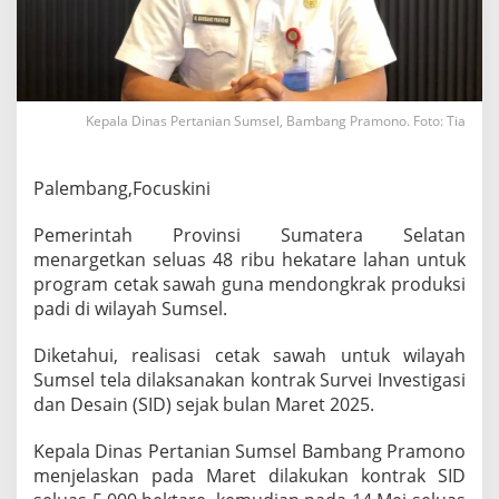
e
t
k
a
n
4
Kepala Dinas Pertanian Sumsel, Bambang Pramono. Foto: Tia
8
R
i
Palembang,Focuskini
b
u
H
Pemerintah Provinsi Sumatera Selatan
e
menargetkan seluas 48 ribu hekatare lahan untuk
k
program cetak sawah guna mendongkrak produksi
t
padi di wilayah Sumsel.
a
r
C
Diketahui, realisasi cetak sawah untuk wilayah
e
Sumsel tela dilaksanakan kontrak Survei Investigasi
t
dan Desain (SID) sejak bulan Maret 2025.
a
k
Kepala Dinas Pertanian Sumsel Bambang Pramono
S
a
menjelaskan pada Maret dilakukan kontrak SID
w