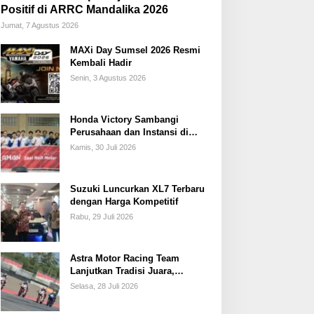
Positif di ARRC Mandalika 2026
Jumat, 7 Agustus 2026
MAXi Day Sumsel 2026 Resmi
Kembali Hadir
Senin, 3 Agustus 2026
Honda Victory Sambangi
Perusahaan dan Instansi di
Sumsel
Kamis, 30 Juli 2026
Suzuki Luncurkan XL7 Terbaru
dengan Harga Kompetitif
Rabu, 29 Juli 2026
Astra Motor Racing Team
Lanjutkan Tradisi Juara,
Kumpulkan 7 Podium di
Selasa, 28 Juli 2026
Mandalika Racing Series
Putaran ke 3