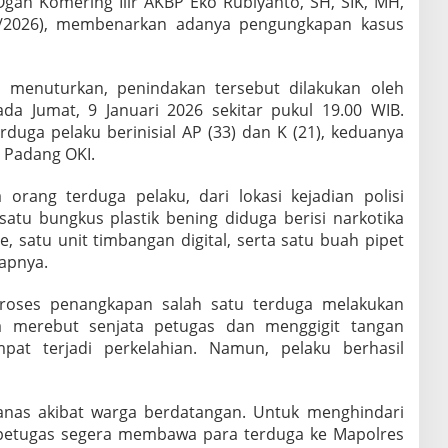
Ogan Komering Ilir AKBP Eko Rubiyanto, SH, SIK, MH,
/1/2026), membenarkan adanya pengungkapan kasus
 menuturkan, penindakan tersebut dilakukan oleh
da Jumat, 9 Januari 2026 sekitar pukul 19.00 WIB.
uga pelaku berinisial AP (33) dan K (21), keduanya
 Padang OKI.
rang terduga pelaku, dari lokasi kejadian polisi
atu bungkus plastik bening diduga berisi narkotika
, satu unit timbangan digital, serta satu buah pipet
kapnya.
proses penangkapan salah satu terduga melakukan
 merebut senjata petugas dan menggigit tangan
mpat terjadi perkelahian. Namun, pelaku berhasil
anas akibat warga berdatangan. Untuk menghindari
n, petugas segera membawa para terduga ke Mapolres