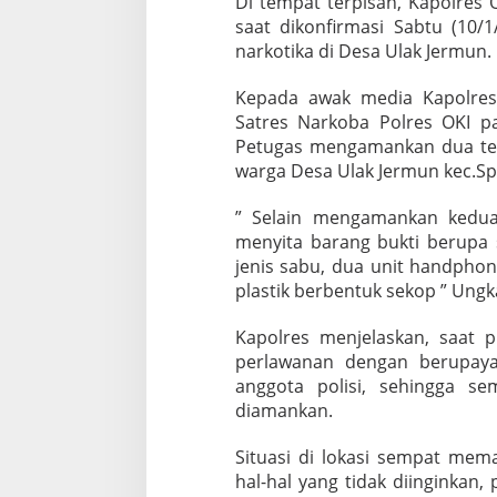
Di tempat terpisah, Kapolres 
saat dikonfirmasi Sabtu (10
narkotika di Desa Ulak Jermun.
Kepada awak media Kapolres
Satres Narkoba Polres OKI pa
Petugas mengamankan dua terd
warga Desa Ulak Jermun kec.Sp
” Selain mengamankan kedua o
menyita barang bukti berupa s
jenis sabu, dua unit handphone
plastik berbentuk sekop ” Ung
Kapolres menjelaskan, saat 
perlawanan dengan berupaya
anggota polisi, sehingga se
diamankan.
Situasi di lokasi sempat mem
hal-hal yang tidak diinginka