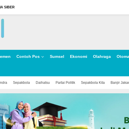
A SIBER
lemen
Contoh Pos
Sumsel
Ekonomi
Olahraga
Otoma
indra
Sepakbola
Daihatsu
Partai Politik
Sepakbola Kita
Banjir Jaka