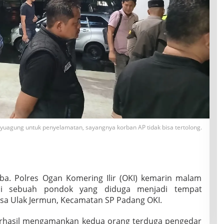
uagung untuk penyelamatan, sayangnya korban AP tidak bisa tertolong.
oba. Polres Ogan Komering Ilir (OKI) kemarin malam
di sebuah pondok yang diduga menjadi tempat
sa Ulak Jermun, Kecamatan SP Padang OKI.
 berhasil mengamankan kedua orang terduga pengedar