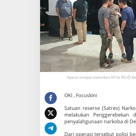
o
n
d
o
k
N
a
r
k
o
b
a
d
i
Aparat sempat melarikan AP ke RSUD Kay
U
l
a
OKI , Focuskini
k
J
e
Satuan reserse (Satres) Nark
r
melakukan Penggerebekan 
m
penyalahgunaan narkoba di De
u
n
O
Dari operasi tersebut polisi