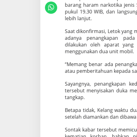
K
barang haram narkotika jenis 
I
pukul 19.30 WIB, dan langsu
,
lebih lanjut.
T
e
r
Saat dikonfirmasi, Letok yan
d
adanya penangkapan pada m
u
dilakukan oleh aparat yang
g
menggunakan dua unit mobil.
a
P
e
“Memang benar ada penangkap
l
atau pemberitahuan kepada say
a
k
Sayangnya, penangkapan ke
u
tersebut menyisakan duka mend
M
e
tangkap.
n
i
Betapa tidak, Kelang waktu du
n
setelah diamankan dan dibawa 
g
g
Sontak kabar tersebut memicu 
a
l
kematian korban, bahkan p