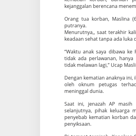
D
kejanggalan berencana menem
u
n
Orang tua korban, Maslina (
i
putranya.
a
Menurutnya,, saat terakhir ka
keadaan sehat tanpa ada luka 
“Waktu anak saya dibawa ke P
tidak ada perlawanan, hanya 
tidak melawan lagi,” Ucap Masli
Dengan kematian anaknya ini, 
oleh oknum petugas terhad
meninggal dunia.
Saat ini, jenazah AP masih
selanjutnya, pihak keluarga
penyebab kematian korban d
penyiksaan.