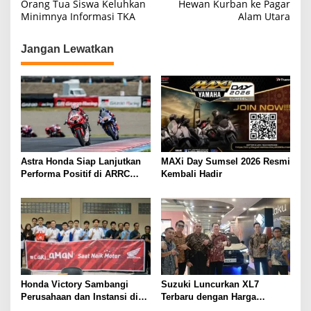
a
Orang Tua Siswa Keluhkan
Hewan Kurban ke Pagar
Minimnya Informasi TKA
Alam Utara
v
i
Jangan Lewatkan
g
a
s
i
p
o
Astra Honda Siap Lanjutkan
MAXi Day Sumsel 2026 Resmi
s
Performa Positif di ARRC
Kembali Hadir
Mandalika 2026
Honda Victory Sambangi
Suzuki Luncurkan XL7
Perusahaan dan Instansi di
Terbaru dengan Harga
Sumsel
Kompetitif