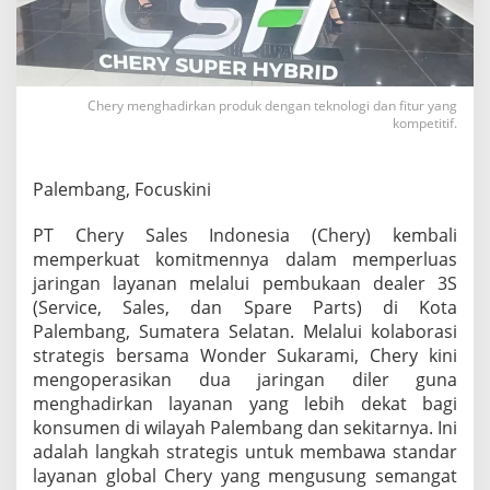
r
d
i
S
u
Chery menghadirkan produk dengan teknologi dan fitur yang
m
kompetitif.
s
e
l
Palembang, Focuskini
,
C
h
PT Chery Sales Indonesia (Chery) kembali
e
memperkuat komitmennya dalam memperluas
r
jaringan layanan melalui pembukaan dealer 3S
y
(Service, Sales, dan Spare Parts) di Kota
R
e
Palembang, Sumatera Selatan. Melalui kolaborasi
s
strategis bersama Wonder Sukarami, Chery kini
m
mengoperasikan dua jaringan diler guna
i
menghadirkan layanan yang lebih dekat bagi
k
a
konsumen di wilayah Palembang dan sekitarnya. Ini
n
adalah langkah strategis untuk membawa standar
D
layanan global Chery yang mengusung semangat
e