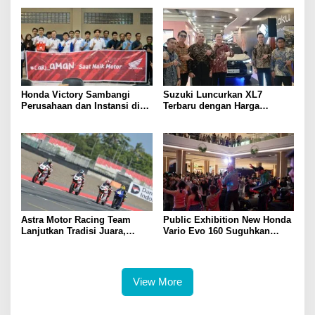
Honda Victory Sambangi
Suzuki Luncurkan XL7
Perusahaan dan Instansi di
Terbaru dengan Harga
Sumsel
Kompetitif
Astra Motor Racing Team
Public Exhibition New Honda
Lanjutkan Tradisi Juara,
Vario Evo 160 Suguhkan
Kumpulkan 7 Podium di
Beragam Hiburan dan
Mandalika Racing Series
Inspirasi Modifikasi
Putaran ke 3
View More