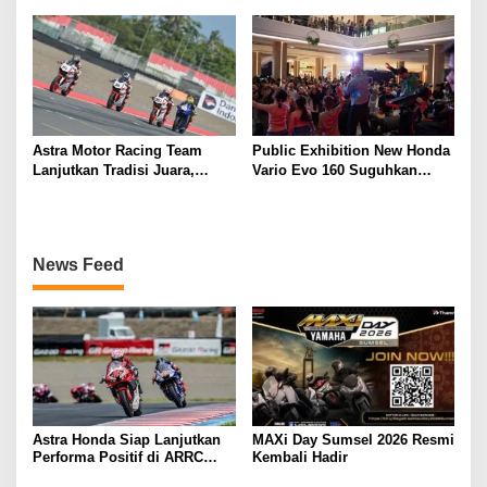
Astra Motor Racing Team
Public Exhibition New Honda
Lanjutkan Tradisi Juara,
Vario Evo 160 Suguhkan
Kumpulkan 7 Podium di
Beragam Hiburan dan
Mandalika Racing Series
Inspirasi Modifikasi
Putaran ke 3
News Feed
Astra Honda Siap Lanjutkan
MAXi Day Sumsel 2026 Resmi
Performa Positif di ARRC
Kembali Hadir
Mandalika 2026