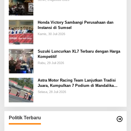
Honda Victory Sambangi Perusahaan dan
Instansi di Sumsel
Kamis, 30 Juli 2026
Suzuki Luncurkan XL7 Terbaru dengan Harga
Kompetitif
Rabu, 29 Juli 2026
Astra Motor Racing Team Lanjutkan Tradisi
Juara, Kumpulkan 7 Podium di Mandalika
Racing Series Putaran ke 3
Selasa, 28 Juli 2026
Politik Terbaru