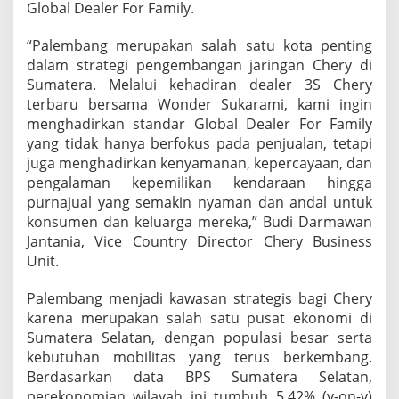
Global Dealer For Family.
a
l
e
“Palembang merupakan salah satu kota penting
r
dalam strategi pengembangan jaringan Chery di
3
Sumatera. Melalui kehadiran dealer 3S Chery
S
terbaru bersama Wonder Sukarami, kami ingin
B
menghadirkan standar Global Dealer For Family
a
r
yang tidak hanya berfokus pada penjualan, tetapi
u
juga menghadirkan kenyamanan, kepercayaan, dan
d
pengalaman kepemilikan kendaraan hingga
i
purnajual yang semakin nyaman dan andal untuk
P
a
konsumen dan keluarga mereka,” Budi Darmawan
l
Jantania, Vice Country Director Chery Business
e
Unit.
m
b
Palembang menjadi kawasan strategis bagi Chery
a
n
karena merupakan salah satu pusat ekonomi di
g
Sumatera Selatan, dengan populasi besar serta
kebutuhan mobilitas yang terus berkembang.
Berdasarkan data BPS Sumatera Selatan,
perekonomian wilayah ini tumbuh 5,42% (y-on-y)