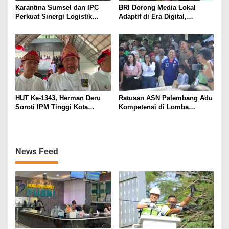
Karantina Sumsel dan IPC
BRI Dorong Media Lokal
Perkuat Sinergi Logistik
Adaptif di Era Digital,
Ekspor
Kenalkan Konsep Branding
Journalism
HUT Ke-1343, Herman Deru
Ratusan ASN Palembang Adu
Soroti IPM Tinggi Kota
Kompetensi di Lomba
Palembang
Olahraga Tradisional Sambut
HUT ke-1.343
News Feed