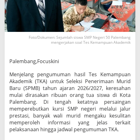
n
,
O
r
a
n
g
Foto/Dokumen: Sejumlah siswa SMP Negeri 50 Palembang
mengerjakan soal Tes Kemampuan Akademik
T
u
a
S
Palembang,Focuskini
i
s
Menjelang pengumuman hasil Tes Kemampuan
w
Akademik (TKA) untuk Seleksi Penerimaan Murid
a
Baru (SPMB) tahun ajaran 2026/2027, keresahan
K
e
mulai dirasakan ribuan orang tua siswa di Kota
l
Palembang. Di tengah ketatnya persaingan
u
memperebutkan kursi SMP negeri melalui jalur
h
prestasi, banyak wali murid mengaku kesulitan
k
a
memperoleh informasi yang jelas terkait
n
pelaksanaan hingga jadwal pengumuman TKA.
M
i