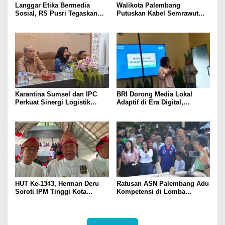
Langgar Etika Bermedia
Walikota Palembang
Sosial, RS Pusri Tegaskan
Putuskan Kabel Semrawut
Pemutusan Hubungan Kerja
Kota Palembang
Dokter Mitra
Karantina Sumsel dan IPC
BRI Dorong Media Lokal
Perkuat Sinergi Logistik
Adaptif di Era Digital,
Ekspor
Kenalkan Konsep Branding
Journalism
HUT Ke-1343, Herman Deru
Ratusan ASN Palembang Adu
Soroti IPM Tinggi Kota
Kompetensi di Lomba
Palembang
Olahraga Tradisional Sambut
HUT ke-1.343