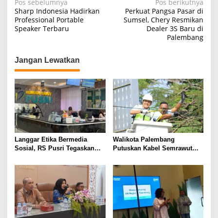
N
Pos sebelumnya
Pos berikutnya
Sharp Indonesia Hadirkan
Perkuat Pangsa Pasar di
a
Professional Portable
Sumsel, Chery Resmikan
Speaker Terbaru
Dealer 3S Baru di
v
Palembang
i
g
Jangan Lewatkan
a
s
i
p
o
s
Langgar Etika Bermedia
Walikota Palembang
Sosial, RS Pusri Tegaskan
Putuskan Kabel Semrawut
Pemutusan Hubungan Kerja
Kota Palembang
Dokter Mitra