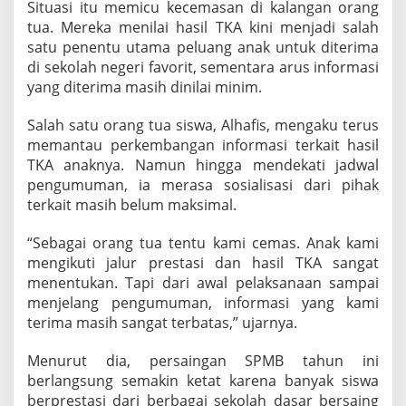
Situasi itu memicu kecemasan di kalangan orang
n
tua. Mereka menilai hasil TKA kini menjadi salah
i
m
satu penentu utama peluang anak untuk diterima
n
di sekolah negeri favorit, sementara arus informasi
y
yang diterima masih dinilai minim.
a
I
Salah satu orang tua siswa, Alhafis, mengaku terus
n
f
memantau perkembangan informasi terkait hasil
o
TKA anaknya. Namun hingga mendekati jadwal
r
pengumuman, ia merasa sosialisasi dari pihak
m
terkait masih belum maksimal.
a
s
i
“Sebagai orang tua tentu kami cemas. Anak kami
T
mengikuti jalur prestasi dan hasil TKA sangat
K
menentukan. Tapi dari awal pelaksanaan sampai
A
menjelang pengumuman, informasi yang kami
terima masih sangat terbatas,” ujarnya.
Menurut dia, persaingan SPMB tahun ini
berlangsung semakin ketat karena banyak siswa
berprestasi dari berbagai sekolah dasar bersaing