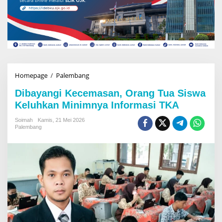
Homepage
/
Palembang
D
i
Dibayangi Kecemasan, Orang Tua Siswa
b
a
Keluhkan Minimnya Informasi TKA
y
a
Soimah
Kamis, 21 Mei 2026
Palembang
n
g
i
K
e
c
e
m
a
s
a