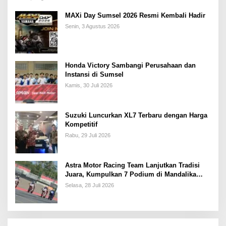
MAXi Day Sumsel 2026 Resmi Kembali Hadir
Senin, 3 Agustus 2026
Honda Victory Sambangi Perusahaan dan
Instansi di Sumsel
Kamis, 30 Juli 2026
Suzuki Luncurkan XL7 Terbaru dengan Harga
Kompetitif
Rabu, 29 Juli 2026
Astra Motor Racing Team Lanjutkan Tradisi
Juara, Kumpulkan 7 Podium di Mandalika
Racing Series Putaran ke 3
Selasa, 28 Juli 2026