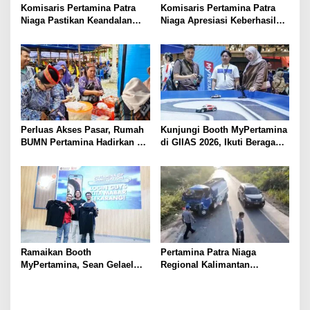
Komisaris Pertamina Patra
Komisaris Pertamina Patra
Niaga Pastikan Keandalan
Niaga Apresiasi Keberhasilan
Energi di Bali, Dukung
UMKM Binaan Tampil di IFW
Mobilitas Masyarakat &
2026
Wisatawan
Perluas Akses Pasar, Rumah
Kunjungi Booth MyPertamina
BUMN Pertamina Hadirkan 13
di GIIAS 2026, Ikuti Beragam
UMKM di Jambore Provinsi
Aktivitas dan Dapatkan
Sulawesi Tengah
Hadiahnya
Ramaikan Booth
Pertamina Patra Niaga
MyPertamina, Sean Gelael
Regional Kalimantan
Berbagi Pengalaman Dunia
Sampaikan Duka Cita Atas
Balap ke Pengunjung GIIAS
Insiden Tanah Bumbu,
2026
Pastikan Mobil Tangki Tidak