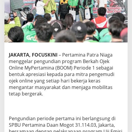
g
a
U
m
u
m
k
a
n
P
JAKARTA, FOCUSKINI
– Pertamina Patra Niaga
e
menggelar pengundian program Berkah Ojek
m
e
Online MyPertamina (BOOM) Periode 1 sebagai
n
bentuk apresiasi kepada para mitra pengemudi
a
ojek online yang setiap hari bekerja keras
n
mengantar masyarakat dan menjaga mobilitas
g
tetap bergerak.
B
O
O
M
P
Pengundian periode pertama ini berlangsung di
e
SPBU Pertamina Daan Mogot 31.114.03, Jakarta,
r
i
bersamaan dengan pelaksanaan program Uji Emisi