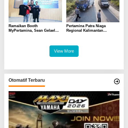
Ramaikan Booth
Pertamina Patra Niaga
MyPertamina, Sean Gelael
Regional Kalimantan
Berbagi Pengalaman Dunia
Sampaikan Duka Cita Atas
Balap ke Pengunjung GIIAS
Insiden Tanah Bumbu,
2026
Pastikan Mobil Tangki Tidak
Terdaftar sebagai Armada
View More
Operasional
Otomatif Terbaru