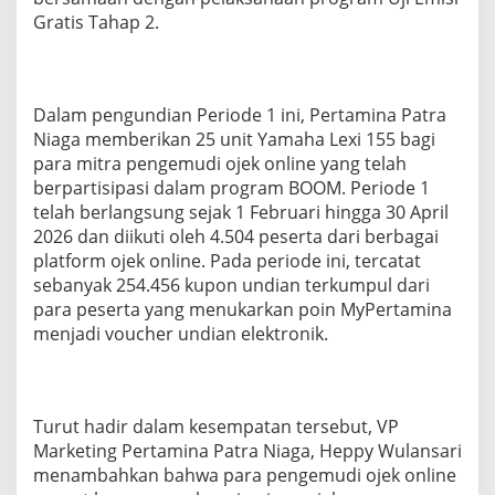
o
Gratis Tahap 2.
d
e
1
,
Dalam pengundian Periode 1 ini, Pertamina Patra
2
5
Niaga memberikan 25 unit Yamaha Lexi 155 bagi
S
para mitra pengemudi ojek online yang telah
e
berpartisipasi dalam program BOOM. Periode 1
p
telah berlangsung sejak 1 Februari hingga 30 April
e
d
2026 dan diikuti oleh 4.504 peserta dari berbagai
a
platform ojek online. Pada periode ini, tercatat
M
sebanyak 254.456 kupon undian terkumpul dari
o
para peserta yang menukarkan poin MyPertamina
t
menjadi voucher undian elektronik.
o
r
u
n
t
Turut hadir dalam kesempatan tersebut, VP
u
Marketing Pertamina Patra Niaga, Heppy Wulansari
k
M
menambahkan bahwa para pengemudi ojek online
i