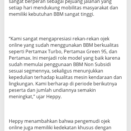
sangat berperan sebagai pejuang jalanan yang
t
setiap hari mendukung mobilitas masyarakat dan
r
memiliki kebutuhan BBM sangat tinggi.
a
O
j
o
l
“Kami sangat mengapresiasi rekan-rekan ojek
online yang sudah menggunakan BBM berkualitas
seperti Pertamax Turbo, Pertamax Green 95, dan
Pertamax. Ini menjadi role model yang baik karena
sudah memulai penggunaan BBM Non Subsidi
sesuai segmennya, sekaligus menunjukkan
kepedulian terhadap kualitas mesin kendaraan dan
lingkungan. Kami berharap di periode berikutnya
peserta dan jumlah undiannya semakin
meningkat,” ujar Heppy.
Heppy menambahkan bahwa pengemudi ojek
online juga memiliki kedekatan khusus dengan