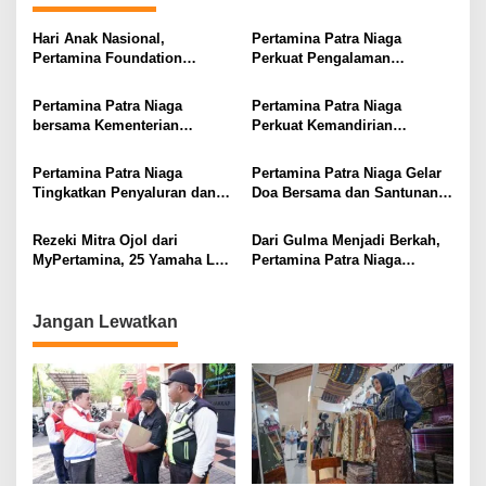
a
s
Hari Anak Nasional,
Pertamina Patra Niaga
Pertamina Foundation
Perkuat Pengalaman
i
Tanamkan Jaga Bumi Sejak
Pelanggan lewat
Dini
Implementasi Program
p
Pertamina Patra Niaga
Pertamina Patra Niaga
Danantara Indonesia CX100
bersama Kementerian
Perkuat Kemandirian
o
Kelautan dan Perikanan
Masyarakat Lewat
s
Perkuat Penyediaan Energi
Pemberdayaan Berbasis
Pertamina Patra Niaga
Pertamina Patra Niaga Gelar
bagi Nelayan
Potensi Lokal dari Sumatera
Tingkatkan Penyaluran dan
Doa Bersama dan Santunan
hingga Maluku
Perkuat Distribusi BBM di
untuk Kelancaran
Sejumlah Wilayah
Operasional Kilang
Rezeki Mitra Ojol dari
Dari Gulma Menjadi Berkah,
Balikpapan
MyPertamina, 25 Yamaha Lexi
Pertamina Patra Niaga
Dibagikan pada BOOM
Dorong Pemberdayaan
Periode 1
Masyarakat Berbasis
Pengelolaan Eceng Gondok
Jangan Lewatkan