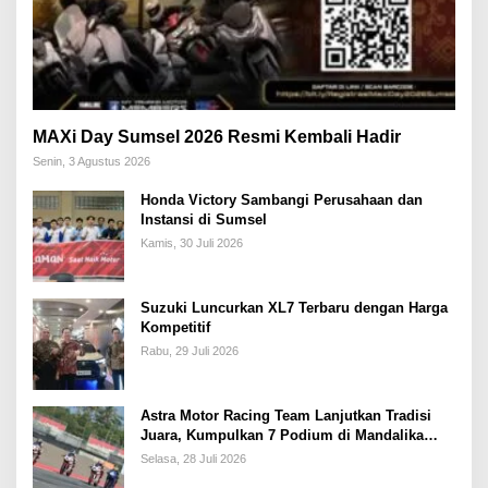
MAXi Day Sumsel 2026 Resmi Kembali Hadir
Senin, 3 Agustus 2026
Honda Victory Sambangi Perusahaan dan
Instansi di Sumsel
Kamis, 30 Juli 2026
Suzuki Luncurkan XL7 Terbaru dengan Harga
Kompetitif
Rabu, 29 Juli 2026
Astra Motor Racing Team Lanjutkan Tradisi
Juara, Kumpulkan 7 Podium di Mandalika
Racing Series Putaran ke 3
Selasa, 28 Juli 2026