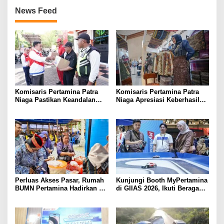
Terdaftar sebagai Armada
News Feed
Operasional
Komisaris Pertamina Patra
Komisaris Pertamina Patra
Niaga Pastikan Keandalan
Niaga Apresiasi Keberhasilan
Energi di Bali, Dukung
UMKM Binaan Tampil di IFW
Mobilitas Masyarakat &
2026
Wisatawan
Perluas Akses Pasar, Rumah
Kunjungi Booth MyPertamina
BUMN Pertamina Hadirkan 13
di GIIAS 2026, Ikuti Beragam
UMKM di Jambore Provinsi
Aktivitas dan Dapatkan
Sulawesi Tengah
Hadiahnya