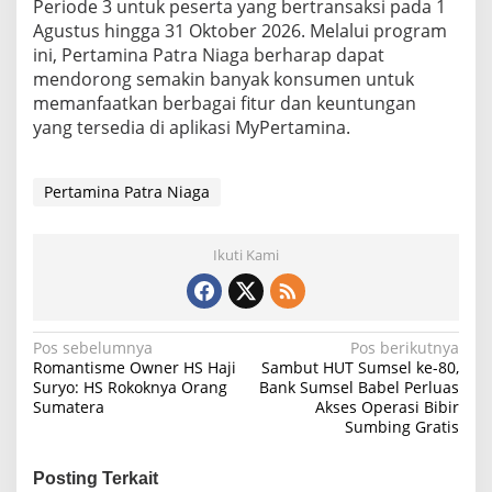
Periode 3 untuk peserta yang bertransaksi pada 1
Agustus hingga 31 Oktober 2026. Melalui program
ini, Pertamina Patra Niaga berharap dapat
mendorong semakin banyak konsumen untuk
memanfaatkan berbagai fitur dan keuntungan
yang tersedia di aplikasi MyPertamina.
Pertamina Patra Niaga
Ikuti Kami
N
Pos sebelumnya
Pos berikutnya
Romantisme Owner HS Haji
Sambut HUT Sumsel ke-80,
a
Suryo: HS Rokoknya Orang
Bank Sumsel Babel Perluas
Sumatera
Akses Operasi Bibir
v
Sumbing Gratis
i
g
Posting Terkait