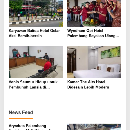
Karyawan Batiqa Hotel Gelar
Wyndham Opi Hotel
Aksi Bersih-bersih
Palembang Rayakan Ulang
Tahun ke-8 dengan Aksi
Kepedulian Sosial
Vonis Seumur Hidup untuk
Kamar The Alts Hotel
Pembunuh Lansia di
Didesain Lebih Modern
Banyuasin, Jaksa dan
Terdakwa Kompak Pikir-Pikir
News Feed
Aryaduta Palembang