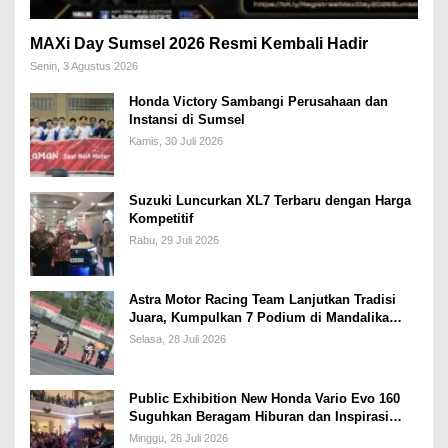
MAXi Day Sumsel 2026 Resmi Kembali Hadir
Senin, 3 Agustus 2026
Honda Victory Sambangi Perusahaan dan
Instansi di Sumsel
Kamis, 30 Juli 2026
Suzuki Luncurkan XL7 Terbaru dengan Harga
Kompetitif
Rabu, 29 Juli 2026
Astra Motor Racing Team Lanjutkan Tradisi
Juara, Kumpulkan 7 Podium di Mandalika
Racing Series Putaran ke 3
Selasa, 28 Juli 2026
Public Exhibition New Honda Vario Evo 160
Suguhkan Beragam Hiburan dan Inspirasi
Modifikasi
Minggu, 26 Juli 2026