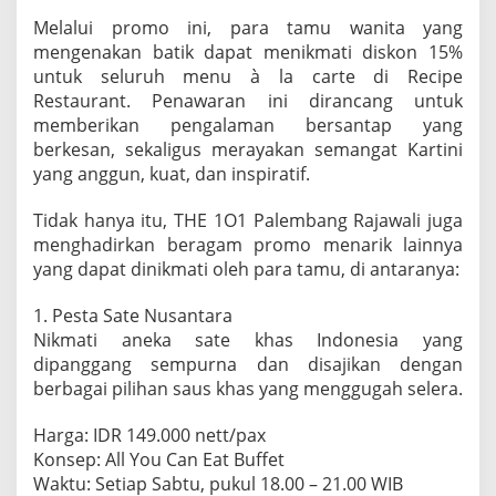
E
Melalui promo ini, para tamu wanita yang
1
mengenakan batik dapat menikmati diskon 15%
O
1
untuk seluruh menu à la carte di Recipe
P
Restaurant. Penawaran ini dirancang untuk
a
memberikan pengalaman bersantap yang
l
berkesan, sekaligus merayakan semangat Kartini
e
yang anggun, kuat, dan inspiratif.
m
b
a
Tidak hanya itu, THE 1O1 Palembang Rajawali juga
n
menghadirkan beragam promo menarik lainnya
g
yang dapat dinikmati oleh para tamu, di antaranya:
R
a
j
1. Pesta Sate Nusantara
a
Nikmati aneka sate khas Indonesia yang
w
dipanggang sempurna dan disajikan dengan
a
berbagai pilihan saus khas yang menggugah selera.
l
i
Harga: IDR 149.000 nett/pax
Konsep: All You Can Eat Buffet
Waktu: Setiap Sabtu, pukul 18.00 – 21.00 WIB