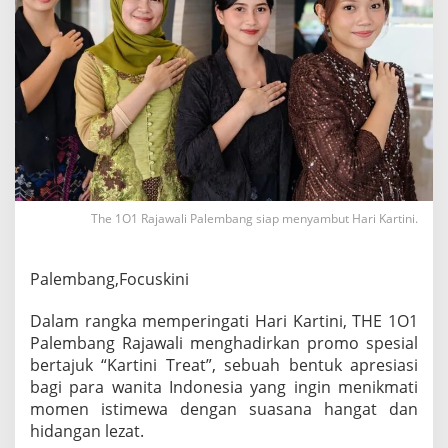
i
d
e
n
g
a
n
“
K
a
r
t
The 1O1 Rajawali Palembang siap menyambut Hari Kartini.
i
n
i
Palembang,Focuskini
T
r
e
Dalam rangka memperingati Hari Kartini, THE 1O1
a
Palembang Rajawali menghadirkan promo spesial
t
bertajuk “Kartini Treat”, sebuah bentuk apresiasi
”
bagi para wanita Indonesia yang ingin menikmati
d
i
momen istimewa dengan suasana hangat dan
T
hidangan lezat.
H