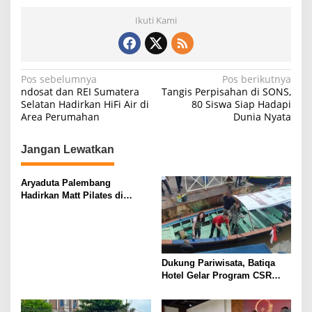
Ikuti Kami
N
Pos sebelumnya
Pos berikutnya
ndosat dan REI Sumatera
Tangis Perpisahan di SONS,
a
Selatan Hadirkan HiFi Air di
80 Siswa Siap Hadapi
Area Perumahan
Dunia Nyata
v
i
Jangan Lewatkan
g
a
Aryaduta Palembang
s
Hadirkan Matt Pilates di
Helipad
i
p
o
Dukung Pariwisata, Batiqa
s
Hotel Gelar Program CSR
“Musi Berdaya”