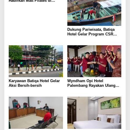
Hadirkan Matt Pilates di
Helipad
Dukung Pariwisata, Batiqa
Hotel Gelar Program CSR
“Musi Berdaya”
Karyawan Batiqa Hotel Gelar
Wyndham Opi Hotel
Aksi Bersih-bersih
Palembang Rayakan Ulang
Tahun ke-8 dengan Aksi
Kepedulian Sosial