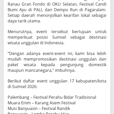
Ranau Gran Fondo di OKU Selatan, Festival Candi
t
a
Bumi Ayu di PALI, dan Dempo Run di Pagaralam.
w
Setiap daerah menonjolkan kearifan lokal sebagai
a
daya tarik utama.
n
Menurutnya, event tersebut bertujuan untuk
memperkuat posisi Sumsel sebagai destinasi
wisata unggulan di Indonesia.
“Dengan adanya event-event ini, kami bisa lebih
mudah mempromosikan destinasi unggulan dan
paket wisata kepada pengunjung domestik
maupun mancanegara,” imbuhnya.
Berikut daftar event unggulan 17 kabupaten/kota
di Sumsel 2026:
Palembang – Festival Perahu Bidar Tradisional
Muara Enim – Karang Asem Festival
Musi Banyuasin – Festival Randik
Banyuasin – Lomba Perahu Hias