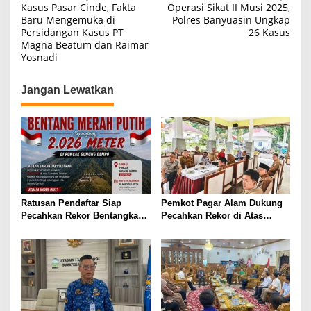
Kasus Pasar Cinde, Fakta
Operasi Sikat II Musi 2025,
a
Baru Mengemuka di
Polres Banyuasin Ungkap
Persidangan Kasus PT
26 Kasus
v
Magna Beatum dan Raimar
i
Yosnadi
g
Jangan Lewatkan
a
s
i
p
o
s
Ratusan Pendaftar Siap
Pemkot Pagar Alam Dukung
Pecahkan Rekor Bentangkan
Pecahkan Rekor di Atas
2026 Meter Sang Saka di Atap
Awan! Bentang Bendera 2026
Dempo
Meter di Puncak Dempo