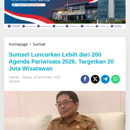
Homepage
/
Sumsel
S
u
Sumsel Luncurkan Lebih dari 200
m
s
Agenda Pariwisata 2026, Targetkan 20
e
Juta Wisatawan
l
L
Soimah
Selasa, 18 November 2025
u
Sumsel
n
c
u
r
k
a
n
L
e