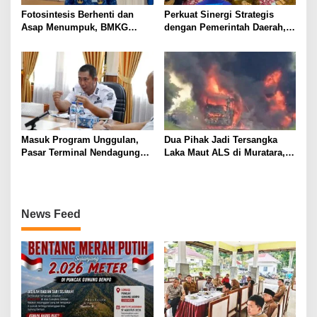
Fotosintesis Berhenti dan
Perkuat Sinergi Strategis
Asap Menumpuk, BMKG
dengan Pemerintah Daerah,
Waspadai Penurunan Kualitas
Bank Sumsel Babel Dukung
Udara Malam Hari
Akselerasi Perekonomian
Kabupaten Lahat
Masuk Program Unggulan,
Dua Pihak Jadi Tersangka
Pasar Terminal Nendagung
Laka Maut ALS di Muratara,
Ditata Ulang, Wako Ludi: Ini
Polisi Dalami Peran dan
Demi Kebaikan Bersama
Unsur Pidana
News Feed