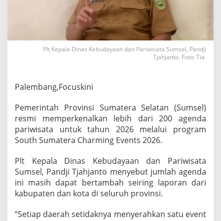
b
i
h
d
a
Plt Kepala Dinas Kebudayaan dan Pariwisata Sumsel, Pandji
r
Tjahjanto. Foto: Tia.
i
2
0
0
Palembang,Focuskini
A
g
Pemerintah Provinsi Sumatera Selatan (Sumsel)
e
resmi memperkenalkan lebih dari 200 agenda
n
pariwisata untuk tahun 2026 melalui program
d
a
South Sumatera Charming Events 2026.
P
a
Plt Kepala Dinas Kebudayaan dan Pariwisata
r
Sumsel, Pandji Tjahjanto menyebut jumlah agenda
i
ini masih dapat bertambah seiring laporan dari
w
i
kabupaten dan kota di seluruh provinsi.
s
a
“Setiap daerah setidaknya menyerahkan satu event
t