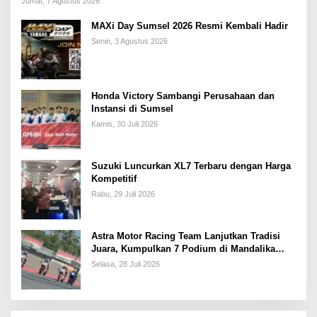
Jumat, 7 Agustus 2026
MAXi Day Sumsel 2026 Resmi Kembali Hadir
Senin, 3 Agustus 2026
Honda Victory Sambangi Perusahaan dan
Instansi di Sumsel
Kamis, 30 Juli 2026
Suzuki Luncurkan XL7 Terbaru dengan Harga
Kompetitif
Rabu, 29 Juli 2026
Astra Motor Racing Team Lanjutkan Tradisi
Juara, Kumpulkan 7 Podium di Mandalika
Racing Series Putaran ke 3
Selasa, 28 Juli 2026