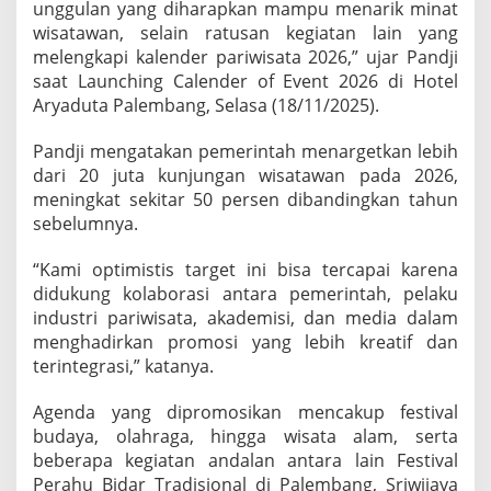
unggulan yang diharapkan mampu menarik minat
a
wisatawan, selain ratusan kegiatan lain yang
2
0
melengkapi kalender pariwisata 2026,” ujar Pandji
2
saat Launching Calender of Event 2026 di Hotel
6
Aryaduta Palembang, Selasa (18/11/2025).
,
T
Pandji mengatakan pemerintah menargetkan lebih
a
r
dari 20 juta kunjungan wisatawan pada 2026,
g
meningkat sekitar 50 persen dibandingkan tahun
e
sebelumnya.
t
k
“Kami optimistis target ini bisa tercapai karena
a
n
didukung kolaborasi antara pemerintah, pelaku
2
industri pariwisata, akademisi, dan media dalam
0
menghadirkan promosi yang lebih kreatif dan
J
terintegrasi,” katanya.
u
t
a
Agenda yang dipromosikan mencakup festival
W
budaya, olahraga, hingga wisata alam, serta
i
beberapa kegiatan andalan antara lain Festival
s
Perahu Bidar Tradisional di Palembang, Sriwijaya
a