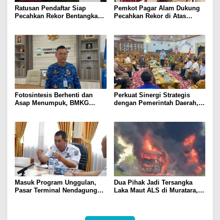
Ratusan Pendaftar Siap
Pemkot Pagar Alam Dukung
Pecahkan Rekor Bentangkan
Pecahkan Rekor di Atas
2026 Meter Sang Saka di Atap
Awan! Bentang Bendera 2026
Dempo
Meter di Puncak Dempo
Fotosintesis Berhenti dan
Perkuat Sinergi Strategis
Asap Menumpuk, BMKG
dengan Pemerintah Daerah,
Waspadai Penurunan Kualitas
Bank Sumsel Babel Dukung
Udara Malam Hari
Akselerasi Perekonomian
Kabupaten Lahat
Masuk Program Unggulan,
Dua Pihak Jadi Tersangka
Pasar Terminal Nendagung
Laka Maut ALS di Muratara,
Ditata Ulang, Wako Ludi: Ini
Polisi Dalami Peran dan
Demi Kebaikan Bersama
Unsur Pidana