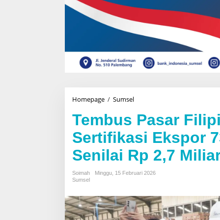
Homepage
/
Sumsel
T
e
Tembus Pasar Filip
m
b
Sertifikasi Ekspor
u
s
Senilai Rp 2,7 Milia
P
a
s
Soimah
Minggu, 15 Februari 2026
a
Sumsel
r
F
i
l