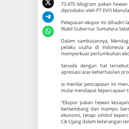
i
73.470 kilogram pakan hewan k
f
diproduksi oleh PT EVO Manufac
i
k
Pelepasan ekspor ini dihadiri
a
s
Wakil Gubernur Sumatera Selat
i
E
Dalam sambutannya, Mendag
k
pelaku usaha di Indonesia 
s
memperkuat pertumbuhan ekon
p
o
r
Senada dengan hal tersebu
7
apresiasi atas keberhasilan pr
3
T
Ia menilai pencapaian ini mer
o
mulai mendapat kepercayaan tin
n
P
a
“Ekspor pakan hewan kesayan
k
berkembang dan mampu bersai
a
ekonomi, tetapi simbol keperc
n
Cik Ujang dalam keterangan tert
H
e