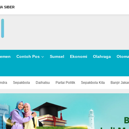
A SIBER
lemen
Contoh Pos
Sumsel
Ekonomi
Olahraga
Otoma
indra
Sepakbola
Daihatsu
Partai Politik
Sepakbola Kita
Banjir Jaka