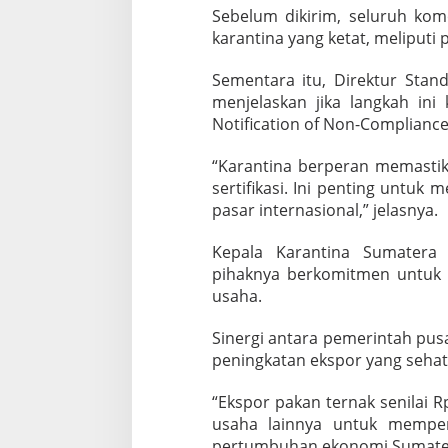
w
Sebelum dikirim, seluruh komo
a
karantina yang ketat, meliputi
n
S
Sementara itu, Direktur Stan
e
n
menjelaskan jika langkah ini
i
Notification of Non-Compliance
l
a
“Karantina berperan memast
i
sertifikasi. Ini penting untuk
R
p
pasar internasional,” jelasnya.
2
,
Kepala Karantina Sumatera 
7
pihaknya berkomitmen untuk
M
usaha.
i
l
i
Sinergi antara pemerintah pu
a
peningkatan ekspor yang sehat
r
“Ekspor pakan ternak senilai 
usaha lainnya untuk mempe
pertumbuhan ekonomi Sumatera 