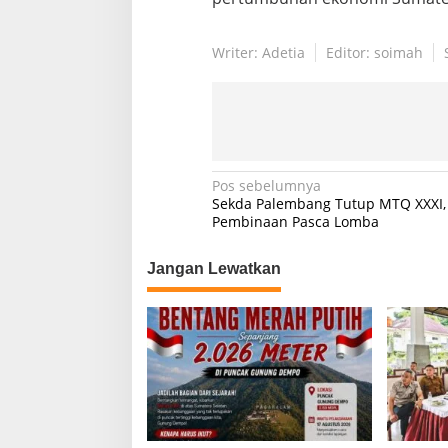
Writer: Adetia
Editor: soimah
N
Pos sebelumnya
Sekda Palembang Tutup MTQ XXXI,
a
Pembinaan Pasca Lomba
v
Jangan Lewatkan
i
g
a
s
i
p
o