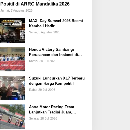
Positif di ARRC Mandalika 2026
Jumat, 7 Agustus 2026
MAXi Day Sumsel 2026 Resmi
Kembali Hadir
Senin, 3 Agustus 2026
Honda Victory Sambangi
Perusahaan dan Instansi di
Sumsel
Kamis, 30 Juli 2026
Suzuki Luncurkan XL7 Terbaru
dengan Harga Kompetitif
Rabu, 29 Juli 2026
Astra Motor Racing Team
Lanjutkan Tradisi Juara,
Kumpulkan 7 Podium di
Selasa, 28 Juli 2026
Mandalika Racing Series
Putaran ke 3