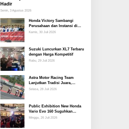
Hadir
Senin, 3 Agustus 2026
Honda Victory Sambangi
Perusahaan dan Instansi di
Sumsel
Kamis, 30 Juli 2026
Suzuki Luncurkan XL7 Terbaru
dengan Harga Kompetitif
Rabu, 29 Juli 2026
Astra Motor Racing Team
Lanjutkan Tradisi Juara,
Kumpulkan 7 Podium di
Selasa, 28 Juli 2026
Mandalika Racing Series
Putaran ke 3
Public Exhibition New Honda
Vario Evo 160 Suguhkan
Beragam Hiburan dan Inspirasi
Minggu, 26 Juli 2026
Modifikasi