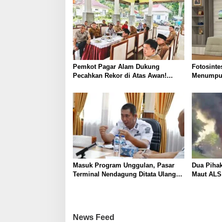
a
s
i
p
o
Pemkot Pagar Alam Dukung
Fotosinte
s
Pecahkan Rekor di Atas Awan!
Menumpu
Bentang Bendera 2026 Meter di
Penuruna
Puncak Dempo
Hari
Masuk Program Unggulan, Pasar
Dua Pihak
Terminal Nendagung Ditata Ulang,
Maut ALS 
Wako Ludi: Ini Demi Kebaikan
Dalami P
Bersama
News Feed