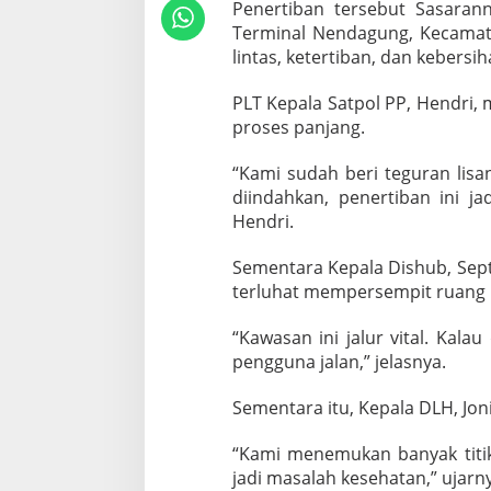
Penertiban tersebut Sasarann
l
N
Terminal Nendagung, Kecamata
e
lintas, ketertiban, dan kebersih
n
d
PLT Kepala Satpol PP, Hendri, 
a
proses panjang.
g
u
n
“Kami sudah beri teguran lisa
g
diindahkan, penertiban ini ja
Hendri.
Sementara Kepala Dishub, Sept
terluhat mempersempit ruang 
“Kawasan ini jalur vital. Kal
pengguna jalan,” jelasnya.
Sementara itu, Kepala DLH, Jon
“Kami menemukan banyak titik
jadi masalah kesehatan,” ujarn