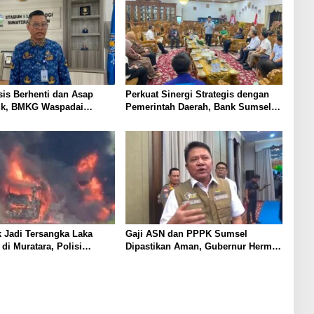
sis Berhenti dan Asap
Perkuat Sinergi Strategis dengan
k, BMKG Waspadai
Pemerintah Daerah, Bank Sumsel
n Kualitas Udara Malam
Babel Dukung Akselerasi
Perekonomian Kabupaten Lahat
 Jadi Tersangka Laka
Gaji ASN dan PPPK Sumsel
di Muratara, Polisi
Dipastikan Aman, Gubernur Herman
eran dan Unsur Pidana
Deru: Tak Boleh Dikurangi!