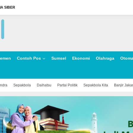
A SIBER
lemen
Contoh Pos
Sumsel
Ekonomi
Olahraga
Otoma
indra
Sepakbola
Daihatsu
Partai Politik
Sepakbola Kita
Banjir Jaka