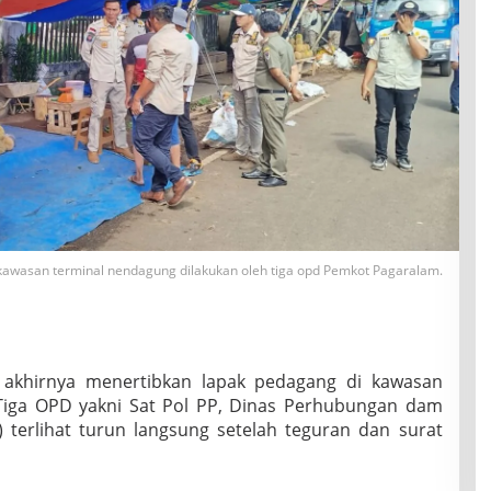
kawasan terminal nendagung dilakukan oleh tiga opd Pemkot Pagaralam.
 akhirnya menertibkan lapak pedagang di kawasan
Tiga OPD yakni Sat Pol PP, Dinas Perhubungan dam
 terlihat turun langsung setelah teguran dan surat