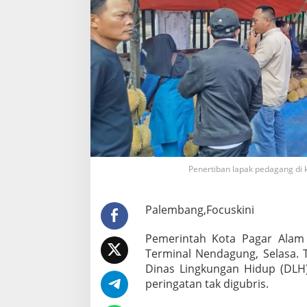
a
n
L
a
p
a
k
M
e
m
b
a
n
d
Penertiban lapak pedagang di 
e
l
d
Palembang,Focuskini
i
T
Pemerintah Kota Pagar Alam
e
r
Terminal Nendagung, Selasa. 
m
Dinas Lingkungan Hidup (DLH)
i
peringatan tak digubris.
n
a