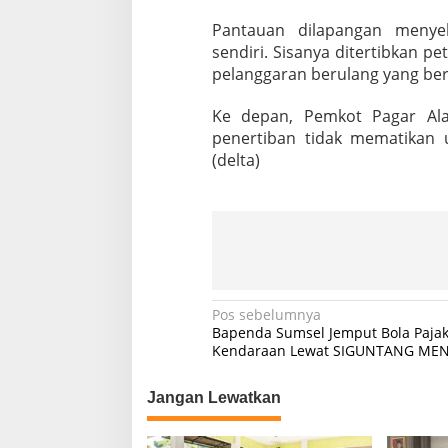
Pantauan dilapangan meny
sendiri. Sisanya ditertibkan 
pelanggaran berulang yang be
Ke depan, Pemkot Pagar Ala
penertiban tidak mematikan u
(delta)
N
Pos sebelumnya
Bapenda Sumsel Jemput Bola Paja
a
Kendaraan Lewat SIGUNTANG ME
v
Jangan Lewatkan
i
g