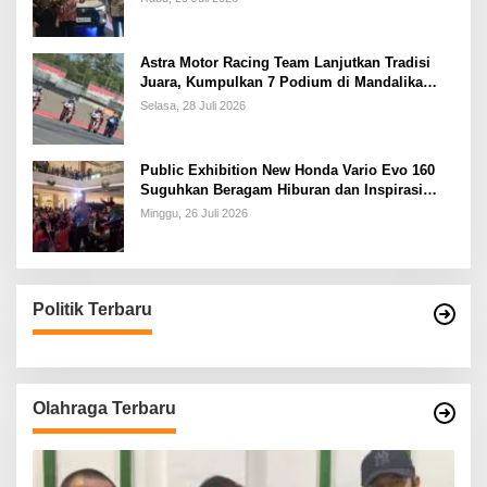
Astra Motor Racing Team Lanjutkan Tradisi
Juara, Kumpulkan 7 Podium di Mandalika
Racing Series Putaran ke 3
Selasa, 28 Juli 2026
Public Exhibition New Honda Vario Evo 160
Suguhkan Beragam Hiburan dan Inspirasi
Modifikasi
Minggu, 26 Juli 2026
Politik Terbaru
Olahraga Terbaru