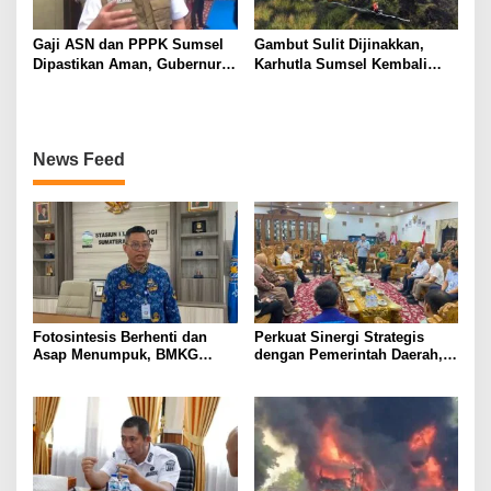
Gaji ASN dan PPPK Sumsel
Gambut Sulit Dijinakkan,
Dipastikan Aman, Gubernur
Karhutla Sumsel Kembali
Herman Deru: Tak Boleh
Membara di Sejumlah Titik
Dikurangi!
News Feed
Fotosintesis Berhenti dan
Perkuat Sinergi Strategis
Asap Menumpuk, BMKG
dengan Pemerintah Daerah,
Waspadai Penurunan Kualitas
Bank Sumsel Babel Dukung
Udara Malam Hari
Akselerasi Perekonomian
Kabupaten Lahat