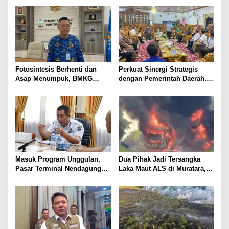
s
i
p
o
s
Fotosintesis Berhenti dan
Perkuat Sinergi Strategis
Asap Menumpuk, BMKG
dengan Pemerintah Daerah,
Waspadai Penurunan Kualitas
Bank Sumsel Babel Dukung
Udara Malam Hari
Akselerasi Perekonomian
Kabupaten Lahat
Masuk Program Unggulan,
Dua Pihak Jadi Tersangka
Pasar Terminal Nendagung
Laka Maut ALS di Muratara,
Ditata Ulang, Wako Ludi: Ini
Polisi Dalami Peran dan
Demi Kebaikan Bersama
Unsur Pidana