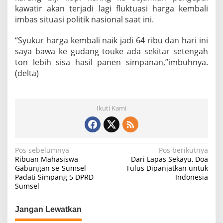
kawatir akan terjadi lagi fluktuasi harga kembali
imbas situasi politik nasional saat ini.
“Syukur harga kembali naik jadi 64 ribu dan hari ini
saya bawa ke gudang touke ada sekitar setengah
ton lebih sisa hasil panen simpanan,”imbuhnya.
(delta)
Ikuti Kami
N
Pos sebelumnya
Pos berikutnya
Ribuan Mahasiswa
Dari Lapas Sekayu, Doa
a
Gabungan se-Sumsel
Tulus Dipanjatkan untuk
Padati Simpang 5 DPRD
Indonesia
v
Sumsel
i
g
Jangan Lewatkan
a