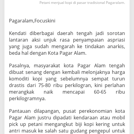
Petani menjual kopi di pasar tradisional Pagaralam.
g
a
i
r
Pagaralam,Focuskini
a
h
Kendati diberbagai daerah tengah jadi sorotan
D
lantaran aksi unjuk rasa penyampaian aspriasi
e
yang juga sudah mengarah ke tindakan anarkis,
n
g
beda hal dengan Kota Pagar Alam.
a
n
Pasalnya, masyarakat kota Pagar Alam tengah
H
dibuat senang dengan kembali melonjaknya harga
a
komoditi kopi yang sebelumnya sempat turun
r
g
drastis dari 75-80 ribu perkilogran, kini perlahan
a
merangkak naik mencapai 60-65 ribu
K
perkilogramnya.
o
p
Pantauan dilapangan, pusat perekonomian kota
i
Pagar Alam justru dipadati kendaraan atau mobil
pick up petani mengangkut biji kopi kering untuk
antri masuk ke salah satu gudang pengepul untuk