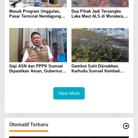
Masuk Program Unggulan,
Dua Pihak Jadi Tersangka
Pasar Terminal Nendagung
Laka Maut ALS di Muratara,
Ditata Ulang, Wako Ludi: Ini
Polisi Dalami Peran dan
Demi Kebaikan Bersama
Unsur Pidana
Gaji ASN dan PPPK Sumsel
Gambut Sulit Dijinakkan,
Dipastikan Aman, Gubernur
Karhutla Sumsel Kembali
Herman Deru: Tak Boleh
Membara di Sejumlah Titik
Dikurangi!
View More
Otomatif Terbaru