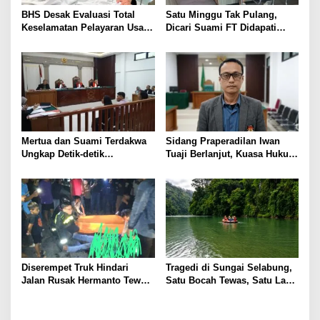
s
BHS Desak Evaluasi Total
Satu Minggu Tak Pulang,
Keselamatan Pelayaran Usai
Dicari Suami FT Didapati
Kebakaran KM Mutiara
Dengan Lelaki Lain
Sentosa 2
Mertua dan Suami Terdakwa
Sidang Praperadilan Iwan
Ungkap Detik-detik
Tuaji Berlanjut, Kuasa Hukum
Penusukan yang Tewaskan
Soroti Dasar OTT hingga Izin
Asep di Kertapati
Penggeledahan
Diserempet Truk Hindari
Tragedi di Sungai Selabung,
Jalan Rusak Hermanto Tewas
Satu Bocah Tewas, Satu Lagi
di Tempat
Masih Dalam Pencarian