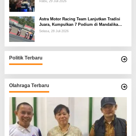
Rabu, 29 Juli 2026
Astra Motor Racing Team Lanjutkan Tradisi
Juara, Kumpulkan 7 Podium di Mandalika
Racing Series Putaran ke 3
Selasa, 28 Juli 2026
Politik Terbaru
Olahraga Terbaru