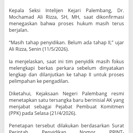
,
M
Kepala Seksi Intelijen Kejari Palembang, Dr.
a
Mochamad Ali Rizza, SH, MH, saat dikonfirmasi
s
menegaskan bahwa proses hukum masih terus
i
berjalan.
h
T
a
“Masih tahap penyidikan. Belum ada tahap II,” ujar
h
Ali Rizza, Senin (11/5/2026).
a
p
Ia menjelaskan, saat ini tim penyidik masih fokus
P
melengkapi berkas perkara sebelum dinyatakan
e
n
lengkap dan dilanjutkan ke tahap II untuk proses
y
pelimpahan ke pengadilan.
i
d
Diketahui, Kejaksaan Negeri Palembang resmi
i
menetapkan satu tersangka baru berinisial AK yang
k
a
menjabat sebagai Pejabat Pembuat Komitmen
n
(PPK) pada Selasa (21/4/2026).
M
e
Penetapan tersebut dilakukan berdasarkan Surat
n
Perintah Penyidikan Nomor PRINT-
a