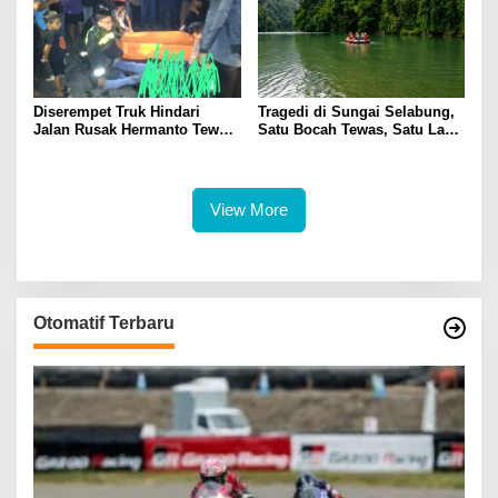
Diserempet Truk Hindari
Tragedi di Sungai Selabung,
Jalan Rusak Hermanto Tewas
Satu Bocah Tewas, Satu Lagi
di Tempat
Masih Dalam Pencarian
View More
Otomatif Terbaru