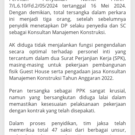
n
7/L.6.10/Fd.2/05/2024 tertanggal 16 Mei 2024.
t
Dengan demikian, total tersangka dalam perkara
i
ini menjadi tiga orang, setelah sebelumnya
P
penyidik menetapkan DP selaku penyedia dan SC
r
o
sebagai Konsultan Manajemen Konstruksi.
s
e
AK diduga tidak menjalankan fungsi pengendalian
s
secara optimal terhadap personel inti yang
T
tercantum dalam dua Surat Perjanjian Kerja (SPK),
a
h
masing-masing untuk pekerjaan pembangunan
a
fisik Guest House serta pengadaan jasa Konsultan
p
Manajemen Konstruksi Tahun Anggaran 2022.
I
I
Peran tersangka sebagai PPK sangat krusial,
namun yang bersangkutan diduga lalai dalam
memastikan kesesuaian pelaksanaan pekerjaan
dengan kontrak yang telah disepakati.
Dalam proses penyidikan, tim jaksa telah
memeriksa total 47 saksi dari berbagai unsur,