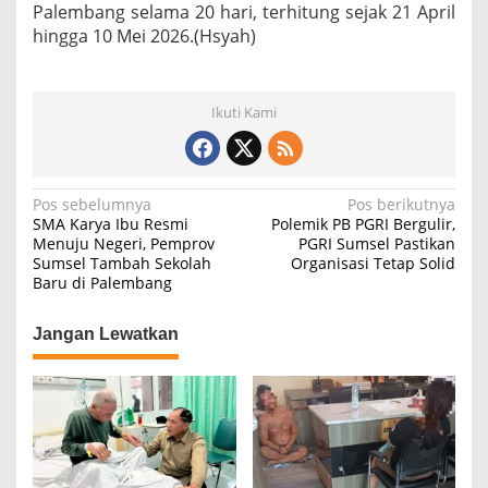
Palembang selama 20 hari, terhitung sejak 21 April
hingga 10 Mei 2026.(Hsyah)
Ikuti Kami
N
Pos sebelumnya
Pos berikutnya
SMA Karya Ibu Resmi
Polemik PB PGRI Bergulir,
a
Menuju Negeri, Pemprov
PGRI Sumsel Pastikan
Sumsel Tambah Sekolah
Organisasi Tetap Solid
v
Baru di Palembang
i
g
Jangan Lewatkan
a
s
i
p
o