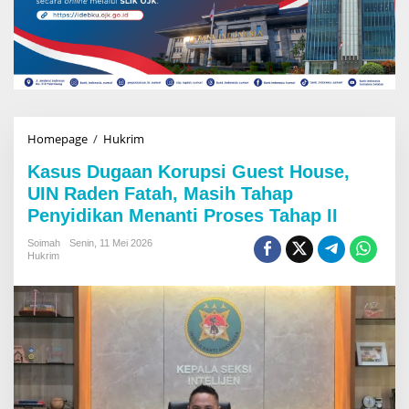
Homepage
/
Hukrim
K
a
Kasus Dugaan Korupsi Guest House,
s
u
UIN Raden Fatah, Masih Tahap
s
Penyidikan Menanti Proses Tahap II
D
u
Soimah
Senin, 11 Mei 2026
g
Hukrim
a
a
n
K
o
r
u
p
s