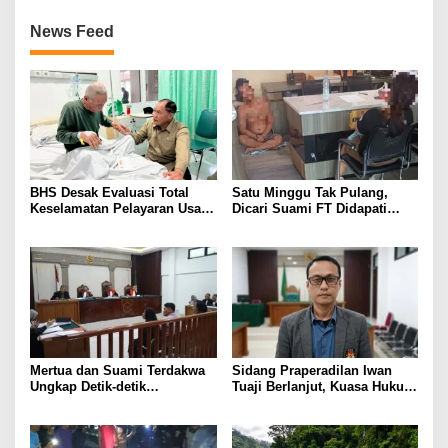
News Feed
BHS Desak Evaluasi Total
Satu Minggu Tak Pulang,
Keselamatan Pelayaran Usai
Dicari Suami FT Didapati
Kebakaran KM Mutiara
Dengan Lelaki Lain
Sentosa 2
Mertua dan Suami Terdakwa
Sidang Praperadilan Iwan
Ungkap Detik-detik
Tuaji Berlanjut, Kuasa Hukum
Penusukan yang Tewaskan
Soroti Dasar OTT hingga Izin
Asep di Kertapati
Penggeledahan