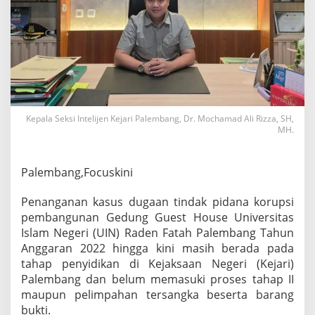
i
G
u
e
s
t
H
o
u
Kepala Seksi Intelijen Kejari Palembang, Dr. Mochamad Ali Rizza, SH,
s
MH.
e
,
U
Palembang,Focuskini
I
N
R
Penanganan kasus dugaan tindak pidana korupsi
a
pembangunan Gedung Guest House Universitas
d
Islam Negeri (UIN) Raden Fatah Palembang Tahun
e
Anggaran 2022 hingga kini masih berada pada
n
F
tahap penyidikan di Kejaksaan Negeri (Kejari)
a
Palembang dan belum memasuki proses tahap II
t
maupun pelimpahan tersangka beserta barang
a
bukti.
h