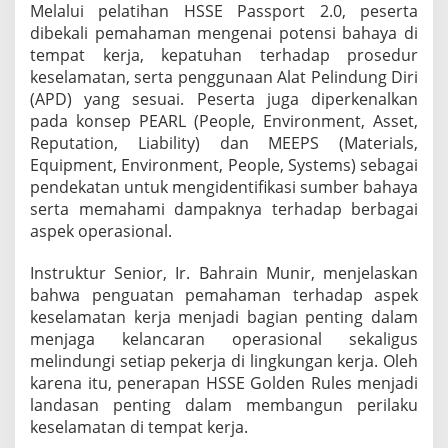
Melalui pelatihan HSSE Passport 2.0, peserta
a
n
dibekali pemahaman mengenai potensi bahaya di
M
tempat kerja, kepatuhan terhadap prosedur
e
keselamatan, serta penggunaan Alat Pelindung Diri
l
(APD) yang sesuai. Peserta juga diperkenalkan
a
pada konsep PEARL (People, Environment, Asset,
l
u
Reputation, Liability) dan MEEPS (Materials,
i
Equipment, Environment, People, Systems) sebagai
H
pendekatan untuk mengidentifikasi sumber bahaya
S
serta memahami dampaknya terhadap berbagai
S
E
aspek operasional.
M
a
Instruktur Senior, Ir. Bahrain Munir, menjelaskan
n
bahwa penguatan pemahaman terhadap aspek
d
keselamatan kerja menjadi bagian penting dalam
a
t
menjaga kelancaran operasional sekaligus
o
melindungi setiap pekerja di lingkungan kerja. Oleh
r
karena itu, penerapan HSSE Golden Rules menjadi
y
landasan penting dalam membangun perilaku
T
keselamatan di tempat kerja.
r
a