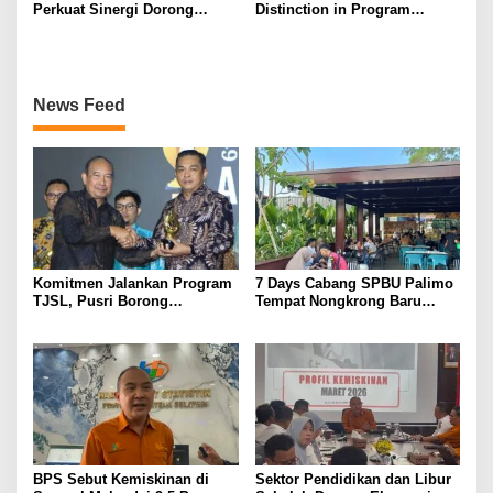
Perkuat Sinergi Dorong
Distinction in Program
Legalitas dan Perlindungan
Excellence Pada SDG
UMKM Binaan
Innovation 2026
News Feed
Komitmen Jalankan Program
7 Days Cabang SPBU Palimo
TJSL, Pusri Borong
Tempat Nongkrong Baru
Penghargaan dengan
Warga Palembang
Predikat Gold
BPS Sebut Kemiskinan di
Sektor Pendidikan dan Libur