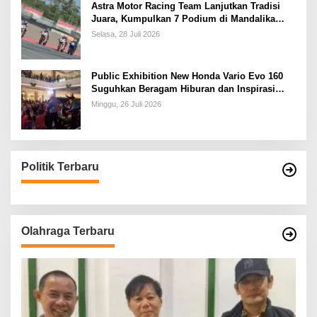
Astra Motor Racing Team Lanjutkan Tradisi
Juara, Kumpulkan 7 Podium di Mandalika
Racing Series Putaran ke 3
Selasa, 28 Juli 2026
Public Exhibition New Honda Vario Evo 160
Suguhkan Beragam Hiburan dan Inspirasi
Modifikasi
Minggu, 26 Juli 2026
Politik Terbaru
Olahraga Terbaru