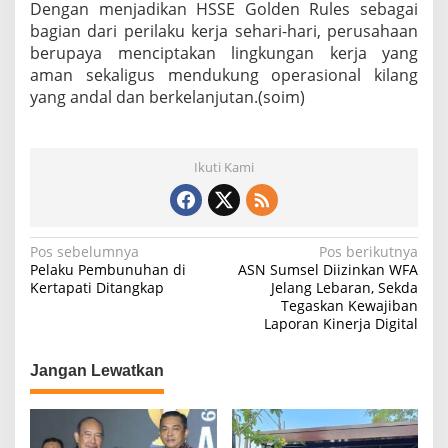
Dengan menjadikan HSSE Golden Rules sebagai
bagian dari perilaku kerja sehari-hari, perusahaan
berupaya menciptakan lingkungan kerja yang
aman sekaligus mendukung operasional kilang
yang andal dan berkelanjutan.(soim)
Ikuti Kami
N
Pos sebelumnya
Pos berikutnya
Pelaku Pembunuhan di
ASN Sumsel Diizinkan WFA
a
Kertapati Ditangkap
Jelang Lebaran, Sekda
Tegaskan Kewajiban
v
Laporan Kinerja Digital
i
g
Jangan Lewatkan
a
s