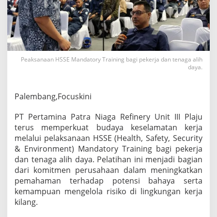
a
j
u
P
e
r
k
Peaksanaan HSSE Mandatory Training bagi pekerja dan tenaga alih
u
daya.
a
t
B
Palembang,Focuskini
u
d
PT Pertamina Patra Niaga Refinery Unit III Plaju
a
terus memperkuat budaya keselamatan kerja
y
a
melalui pelaksanaan HSSE (Health, Safety, Security
K
& Environment) Mandatory Training bagi pekerja
e
dan tenaga alih daya. Pelatihan ini menjadi bagian
s
dari komitmen perusahaan dalam meningkatkan
e
l
pemahaman terhadap potensi bahaya serta
a
kemampuan mengelola risiko di lingkungan kerja
m
kilang.
a
t