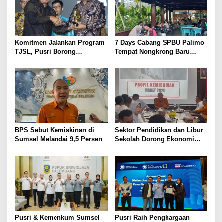
i
p
o
s
Komitmen Jalankan Program
7 Days Cabang SPBU Palimo
TJSL, Pusri Borong
Tempat Nongkrong Baru
Penghargaan dengan
Warga Palembang
Predikat Gold
BPS Sebut Kemiskinan di
Sektor Pendidikan dan Libur
Sumsel Melandai 9,5 Persen
Sekolah Dorong Ekonomi
Sumsel Tumbuh 5,2 Persen
di Triwulan II 2026
Pusri & Kemenkum Sumsel
Pusri Raih Penghargaan