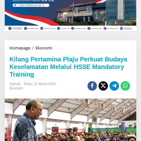
Homepage
/
Ekonomi
K
i
Kilang Pertamina Plaju Perkuat Budaya
l
a
Keselamatan Melalui HSSE Mandatory
n
Training
g
P
Soimah
Rabu, 11 Maret 2026
e
Ekonomi
r
t
a
m
i
n
a
P
l