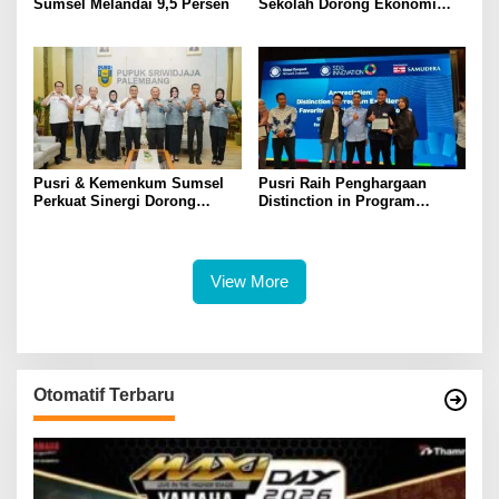
Sumsel Melandai 9,5 Persen
Sekolah Dorong Ekonomi
Sumsel Tumbuh 5,2 Persen
di Triwulan II 2026
Pusri & Kemenkum Sumsel
Pusri Raih Penghargaan
Perkuat Sinergi Dorong
Distinction in Program
Legalitas dan Perlindungan
Excellence Pada SDG
UMKM Binaan
Innovation 2026
View More
Otomatif Terbaru