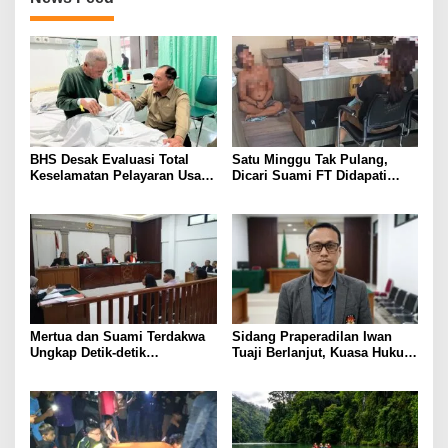
BHS Desak Evaluasi Total
Satu Minggu Tak Pulang,
Keselamatan Pelayaran Usai
Dicari Suami FT Didapati
Kebakaran KM Mutiara
Dengan Lelaki Lain
Sentosa 2
Mertua dan Suami Terdakwa
Sidang Praperadilan Iwan
Ungkap Detik-detik
Tuaji Berlanjut, Kuasa Hukum
Penusukan yang Tewaskan
Soroti Dasar OTT hingga Izin
Asep di Kertapati
Penggeledahan