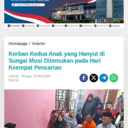
Homepage
/
Hukrim
K
o
Korban Kedua Anak yang Hanyut di
r
b
Sungai Musi Ditemukan pada Hari
a
Keempat Pencarian
n
K
Soimah
Minggu, 10 Mei 2026
e
Hukrim
d
u
a
A
n
a
k
y
a