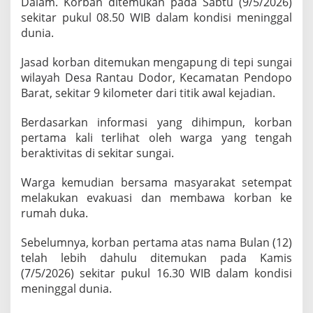
Dalam. Korban ditemukan pada Sabtu (9/5/2026)
u
sekitar pukul 08.50 WIB dalam kondisi meninggal
k
dunia.
a
n
p
Jasad korban ditemukan mengapung di tepi sungai
a
wilayah Desa Rantau Dodor, Kecamatan Pendopo
d
Barat, sekitar 9 kilometer dari titik awal kejadian.
a
H
Berdasarkan informasi yang dihimpun, korban
a
r
pertama kali terlihat oleh warga yang tengah
i
beraktivitas di sekitar sungai.
K
e
Warga kemudian bersama masyarakat setempat
e
melakukan evakuasi dan membawa korban ke
m
p
rumah duka.
a
t
Sebelumnya, korban pertama atas nama Bulan (12)
P
telah lebih dahulu ditemukan pada Kamis
e
(7/5/2026) sekitar pukul 16.30 WIB dalam kondisi
n
c
meninggal dunia.
a
r