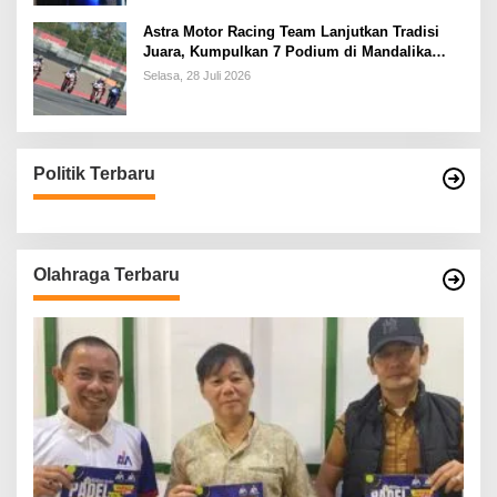
Astra Motor Racing Team Lanjutkan Tradisi
Juara, Kumpulkan 7 Podium di Mandalika
Racing Series Putaran ke 3
Selasa, 28 Juli 2026
Politik Terbaru
Olahraga Terbaru