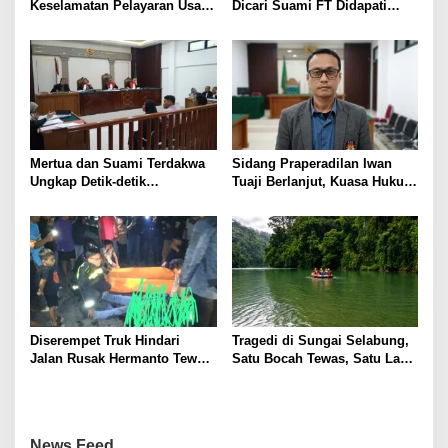
Keselamatan Pelayaran Usai
Dicari Suami FT Didapati
Kebakaran KM Mutiara
Dengan Lelaki Lain
Sentosa 2
Mertua dan Suami Terdakwa
Sidang Praperadilan Iwan
Ungkap Detik-detik
Tuaji Berlanjut, Kuasa Hukum
Penusukan yang Tewaskan
Soroti Dasar OTT hingga Izin
Asep di Kertapati
Penggeledahan
Diserempet Truk Hindari
Tragedi di Sungai Selabung,
Jalan Rusak Hermanto Tewas
Satu Bocah Tewas, Satu Lagi
di Tempat
Masih Dalam Pencarian
News Feed