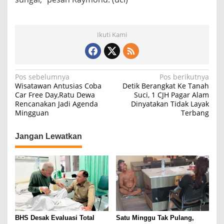
Ikuti Kami
N
Pos sebelumnya
Pos berikutnya
Wisatawan Antusias Coba
Detik Berangkat Ke Tanah
a
Car Free Day,Ratu Dewa
Suci, 1 CJH Pagar Alam
Rencanakan Jadi Agenda
Dinyatakan Tidak Layak
v
Mingguan
Terbang
i
g
Jangan Lewatkan
a
s
i
p
o
s
BHS Desak Evaluasi Total
Satu Minggu Tak Pulang,