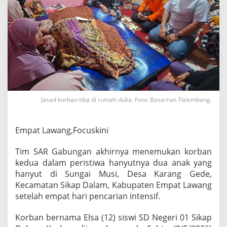
n
g
H
a
n
y
u
t
d
i
S
Jasad korban tiba di rumah duka. Foto: Basarnas Palembang.
u
n
g
Empat Lawang,Focuskini
a
i
Tim SAR Gabungan akhirnya menemukan korban
M
u
kedua dalam peristiwa hanyutnya dua anak yang
s
hanyut di Sungai Musi, Desa Karang Gede,
i
Kecamatan Sikap Dalam, Kabupaten Empat Lawang
D
setelah empat hari pencarian intensif.
i
t
e
Korban bernama Elsa (12) siswi SD Negeri 01 Sikap
m