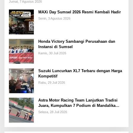
Jumat, 7 Agustus 2026
MAXi Day Sumsel 2026 Resmi Kembali Hadir
Senin, 3 Agustus 2026
Honda Victory Sambangi Perusahaan dan
Instansi di Sumsel
Kamis, 30 Juli 2026
Suzuki Luncurkan XL7 Terbaru dengan Harga
Kompetitif
Rabu, 29 Juli 2026
Astra Motor Racing Team Lanjutkan Tradisi
Juara, Kumpulkan 7 Podium di Mandalika
Racing Series Putaran ke 3
Selasa, 28 Juli 2026