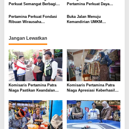
Perkuat Semangat Berbagi
Pertamina Perkuat Daya
melalui 2.031 Hewan Kurban
Saing UMKM melalui
pada Momentum Iduladha
Pelatihan, Sertifikasi, dan
Pertamina Perkuat Fondasi
Buka Jalan Menuju
1447 H
Ekspansi Pasar
Ribuan Wirausaha
Kemandirian UMKM
Perempuan di Momen Hari
Perempuan, Pertamina Buka
Kartini
Program PFpreneur
Jangan Lewatkan
Komisaris Pertamina Patra
Komisaris Pertamina Patra
Niaga Pastikan Keandalan
Niaga Apresiasi Keberhasilan
Energi di Bali, Dukung
UMKM Binaan Tampil di IFW
Mobilitas Masyarakat &
2026
Wisatawan