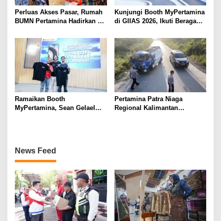
Perluas Akses Pasar, Rumah
Kunjungi Booth MyPertamina
BUMN Pertamina Hadirkan 13
di GIIAS 2026, Ikuti Beragam
UMKM di Jambore Provinsi
Aktivitas dan Dapatkan
Sulawesi Tengah
Hadiahnya
Ramaikan Booth
Pertamina Patra Niaga
MyPertamina, Sean Gelael
Regional Kalimantan
Berbagi Pengalaman Dunia
Sampaikan Duka Cita Atas
Balap ke Pengunjung GIIAS
Insiden Tanah Bumbu,
2026
Pastikan Mobil Tangki Tidak
Terdaftar sebagai Armada
News Feed
Operasional