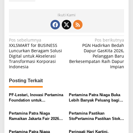
Ikuti Kami
N
Pos sebelumnya
Pos berikutnya
XXLSMART for BUSINESS
PGN Hadirkan Bedah
a
Luncurkan Beragam Solusi
Dapur GasKita 2026,
Digital untuk Akselerasi
Pelanggan Baru
v
Transformasi Korporasi
Berkesempatan Raih Dapur
i
Indonesia
Impian
g
Posting Terkait
a
s
PF-Lestari, Inovasi Pertamina
Pertamina Patra Niaga Buka
i
Foundation untuk
Lebih Banyak Peluang bagi
Pemantauan Kehati Berbasis
Difabel untuk Berkarya dan
p
AI Raih APQA 2026
Mandiri
Pertamina Patra Niaga
Pertamina Pastikan
o
Ramaikan Jakarta Fair 2026
StoPertamina Pastikan Stok
s
dengan Booth Bright Store
Pertalite Cukup
dan Promo Bright Gas
Pertamina Patra Niaga
Peringati Hari Kartini,