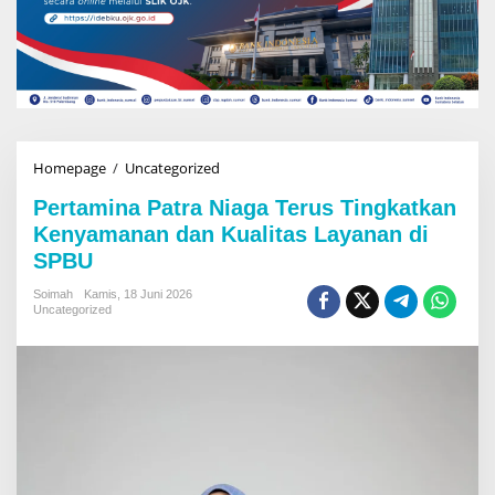
Homepage
/
Uncategorized
P
e
Pertamina Patra Niaga Terus Tingkatkan
r
t
Kenyamanan dan Kualitas Layanan di
a
SPBU
m
i
Soimah
Kamis, 18 Juni 2026
n
Uncategorized
a
P
a
t
r
a
N
i
a