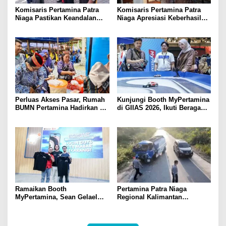
Komisaris Pertamina Patra
Komisaris Pertamina Patra
Niaga Pastikan Keandalan
Niaga Apresiasi Keberhasilan
Energi di Bali, Dukung
UMKM Binaan Tampil di IFW
Mobilitas Masyarakat &
2026
Wisatawan
Perluas Akses Pasar, Rumah
Kunjungi Booth MyPertamina
BUMN Pertamina Hadirkan 13
di GIIAS 2026, Ikuti Beragam
UMKM di Jambore Provinsi
Aktivitas dan Dapatkan
Sulawesi Tengah
Hadiahnya
Ramaikan Booth
Pertamina Patra Niaga
MyPertamina, Sean Gelael
Regional Kalimantan
Berbagi Pengalaman Dunia
Sampaikan Duka Cita Atas
Balap ke Pengunjung GIIAS
Insiden Tanah Bumbu,
2026
Pastikan Mobil Tangki Tidak