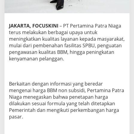
a
n
d
a
JAKARTA, FOCUSKINI
– PT Pertamina Patra Niaga
n
K
terus melakukan berbagai upaya untuk
u
meningkatkan kualitas layanan kepada masyarakat,
a
mulai dari pembenahan fasilitas SPBU, penguatan
l
pengawasan kualitas BBM, hingga peningkatan
i
t
kenyamanan pelanggan.
a
s
L
a
Berkaitan dengan informasi yang beredar
y
mengenai harga BBM non subsidi, Pertamina Patra
a
n
Niaga menegaskan bahwa penetapan harga
a
dilakukan sesuai formula yang telah ditetapkan
n
Pemerintah dan mengikuti perkembangan harga
d
pasar.
i
S
P
B